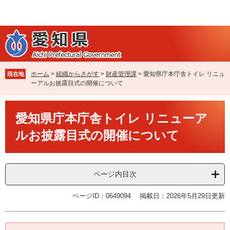
ペ
メ
ー
ニ
ジ
ュ
の
ー
先
を
頭
飛
で
ば
ホーム
>
組織からさがす
>
財産管理課
>
愛知県庁本庁舎トイレ リニュ
現在地
す
し
ーアルお披露目式の開催について
。
て
本
本
文
愛知県庁本庁舎トイレ リニューア
文
へ
ルお披露目式の開催について
ページ内目次
ページID：0649094
掲載日：2026年5月29日更新