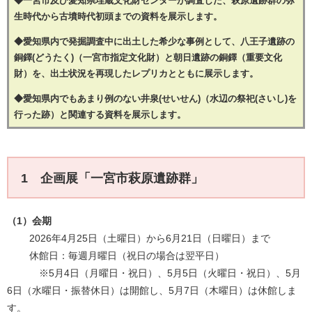
◆一宮市及び愛知県埋蔵文化財センターが調査した、萩原遺跡群の弥
生時代から古墳時代初頭までの資料を展示します。
◆愛知県内で発掘調査中に出土した希少な事例として、八王子遺跡の
銅鐸(どうたく)（一宮市指定文化財）と朝日遺跡の銅鐸（重要文化
財）を、出土状況を再現したレプリカとともに展示します。
◆愛知県内でもあまり例のない井泉(せいせん)（水辺の祭祀(さいし)を
行った跡）と関連する資料を展示します。
1 企画展​「一宮市萩原遺跡群
」​
（1）会期
2026年4月25日（土曜日）から6月21日（日曜日）まで
休館日：毎週月曜日（祝日の場合は翌平日）
※5
月4日（月曜日・祝日）、5月5日（火曜日・祝日）、5月
6日（水曜日・振替休日）は開館し、5月7日（木曜日）は休館しま
す。​​​