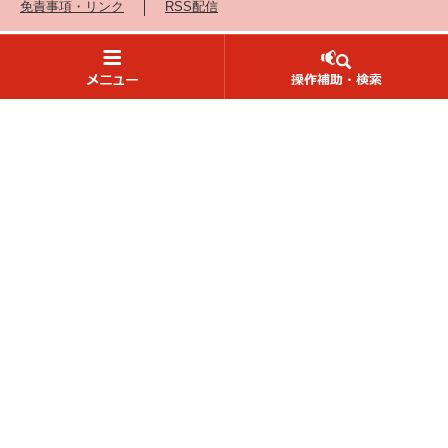
免責事項・リンク
RSS配信
愛知県
法人番号1000020230006
読み上げ・ふりがな
防災情報
〒460-8501 名古屋市中区三の丸三丁目1番2号
Language
Tel：
052-961-2111（代表）
観光情報
English
中文（漢語）
中文（汉语）
한국어
español
開庁時間：
午前8時45分から午後5時30分
（土曜・日曜日・祝日・12月29日から1月3日を除く）
português
Tiềng Viềt
※開庁時間の異なる組織、施設があります。
事業者・
就業者の方向け
Automatic Translation
県機関への連絡先一覧
目的
からさがす
サイト内
検索
県庁へのアクセス
G
o
o
Copyright Aichi Prefecture. All Rights Reserved.
g
組織
からさがす
l
e
カ
詳細検索
ス