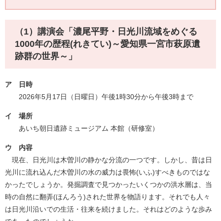
（1）
講演会「濃尾平野・日光川流域をめぐる
1000年の歴程(れきてい)～愛知県一宮市萩原遺
跡群の世界～」
ア 日時
2026年5月17日（日曜日）午後1時30分から午後3時まで
イ 場所
あいち朝日遺跡ミュージアム 本館（研修室）
ウ 内容
​ 現在、日光川は木曽川の静かな分流の一つです。しかし、昔は日
光川に流れ込んだ木曽川の水の威力は畏怖(いふ)すべきものではな
かったでしょうか。発掘調査で見つかったいくつかの洪水層は、当
時の自然に翻弄(ほんろう)された世界を物語ります。それでも人々
は日光川沿いでの生活・往来を続けました。それはどのような歩み