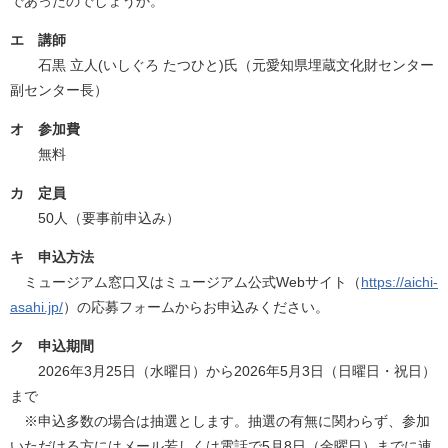
であったのでしょうか。
エ 講師
​ 石黒 立人(いしぐろ たつひと)氏（元愛知県埋蔵文化財センター
副センター長）
オ 参加費
無料
カ 定員
50人（要事前申込み）
キ 申込方法
ミュージアム窓口又はミュージアム公式Webサイト（
https://aichi-
asahi.jp/
）の応募フォームからお申込みください。
ク 申込期間
2026年3月25日（水曜日）から2026年5月3日（日曜日・祝日）
まで
※申込多数の場合は抽選とします。抽選の有無に関わらず、参加
いただける方にはメール若しくは電話で5月8日（金曜日）までに連