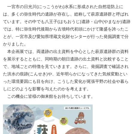
一宮市の日光川(にっこうがわ)水系に形成された自然堤防上に
は、多くの弥生時代の遺跡が存在し、総称して萩原遺跡群と呼ばれ
ています。その中でも八王子(はちおうじ)遺跡・山中(やまなか)遺跡
では、特に弥生時代後期から古墳時代初頭にかけて隆盛を誇ったこ
とが、一宮市及び愛知県埋蔵文化財センターが行った発掘調査で分
かりました。
本企画展では、両遺跡の出土資料を中心とした萩原遺跡群の資料
を展示するとともに、同時期の朝日遺跡の出土資料と比較すること
で、地域ごとの特徴を見ていきます。さらに、発掘調査で確認され
た洪水の痕跡(こんせき)や、近年明らかになってきた気候変動とい
った環境要因にも目を向け、こうした変化が尾張平野の社会や暮ら
しにどのような影響を与えたのかを考えます。
この機会に皆様の御来館をお待ちしています。