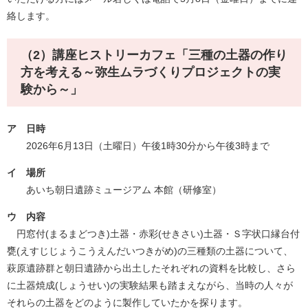
絡します。​
（2）
講座ヒストリーカフェ「三種の土器の作り
方を考える～弥生ムラづくりプロジェクトの実
験から～」​
ア 日時
2026年6月13日（土曜日）午後1時30分から午後3時まで
イ 場所
あいち朝日遺跡ミュージアム 本館（研修室）
ウ 内容
円窓付(まるまどつき)土器・赤彩(せきさい)土器・Ｓ字状口縁台付
甕(えすじじょうこうえんだいつきがめ)の三種類の土器について、
萩原遺跡群と朝日遺跡から出土したそれぞれの資料を比較し、さら
に土器焼成(しょうせい)の実験結果も踏まえながら、当時の人々が
それらの土器をどのように製作していたかを探ります。