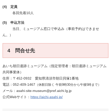
(4) 定員
各回先着10人
(5) ​申込方法
当日、ミュージアム窓口で申込み（事前予約はできませ
ん。）
4 問合せ先
あいち朝日遺跡ミュージアム（指定管理者：朝日遺跡ミュージアム
共同事業体）
住所：〒452-0932 愛知県清須市朝日貝塚1番地
電話：052-409-1467
（休館日除く 午前9時30分から午後5時まで）
メール：asahi-site-museum@pref.aichi.lg.jp
公式Webサイト：
https://aichi-asahi.jp/​