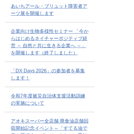
あいちアール・ブリュット障害者ア
ーツ展を開催します
企業向け生物多様性セミナー 「今か
らはじめるネイチャーポジティブ経
営 ～ 自然と共に生きる企業へ ～」
を開催します（終了しました）
「DX Days 2026」の参加者を募集
します！
令和7年度被災自治体支援活動訓練
の実施について
アオキスーパー全店舗 廃食油店舗回
収開始記念イベント～「すてる油で