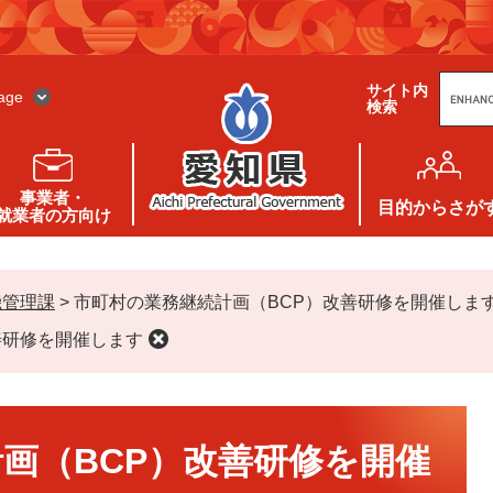
G
サイト内
o
age
検索
o
g
l
e
カ
ス
事業者・
タ
目的
からさが
就業者の方向け
ム
検
索
機管理課
>
市町村の業務継続計画（BCP）改善研修を開催しま
善研修を開催します
画（BCP）改善研修を開催