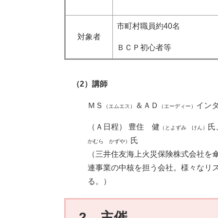
市町村職員約40名
対象者
ＢＣＰ初心者等
（2）講師
ＭＳ
＆ＡＤ
イン
（エムエス）
（エーディー）
（Ａ日程） 豊住 健
氏
（とよずみ けん）
氏
かむら かずや）
（三井住友海上火災保険株式会社を
連事業の中核を担う会社。様々なリ
る。）
2 主催