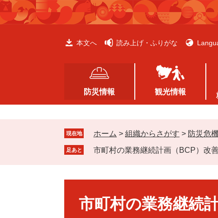
ペ
メ
ー
ニ
ジ
ュ
の
ー
本文へ
読み上げ・ふりがな
Langu
先
を
頭
飛
で
ば
す
し
防災情報
観光情報
。
て
本
文
ホーム
>
組織からさがす
>
防災危
へ
現在地
市町村の業務継続計画（BCP）改
足あと
本
文
市町村の業務継続計