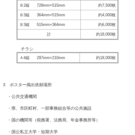
Ｂ2縦 728mm×515mm
約7,500枚
Ｂ3縦 364mm×515mm
約4,000枚
Ｂ3縦 515mm×364mm
約6,000枚
計
約18,000枚
チラシ
Ａ4縦 297mm×210mm
約18,000枚
3 ポスター掲出依頼場所
・公共交通機関
・県、市区町村、一部事務組合等の公共施設
・国の機関等（税務署、法務局、年金事務所等）
・国公私立大学・短期大学