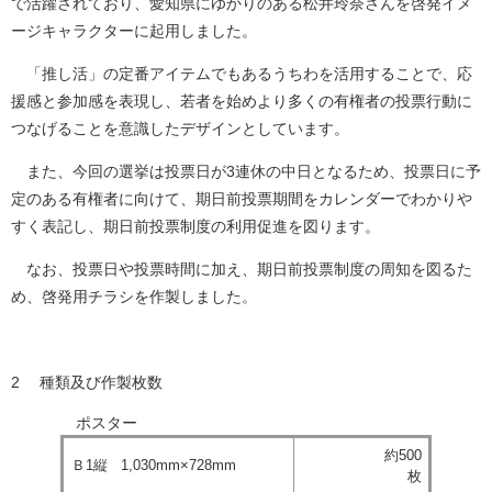
で活躍されており、愛知県にゆかりのある松井玲奈さんを啓発イメ
ージキャラクターに起用しました。
「推し活」の定番アイテムでもあるうちわを活用することで、応
援感と参加感を表現し、若者を始めより多くの有権者の投票行動に
つなげることを意識したデザインとしています。
また、今回の選挙は投票日が3連休の中日となるため、投票日に予
定のある有権者に向けて、期日前投票期間をカレンダーでわかりや
すく表記し、期日前投票制度の利用促進を図ります。
なお、投票日や投票時間に加え、期日前投票制度の周知を図るた
め、啓発用チラシを作製しました。
2 種類及び作製枚数
ポスター
約500
Ｂ1縦 1,030mm×728mm
枚