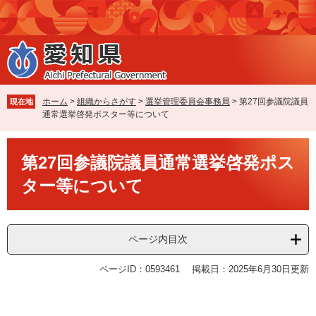
ペ
メ
ー
ニ
ジ
ュ
の
ー
先
を
頭
飛
で
ば
ホーム
>
組織からさがす
>
選挙管理委員会事務局
>
第27回参議院議員
現在地
す
し
通常選挙啓発ポスター等について
。
て
本
本
文
第27回参議院議員通常選挙啓発ポス
文
へ
ター等について
ページ内目次
ページID：0593461
掲載日：2025年6月30日更新