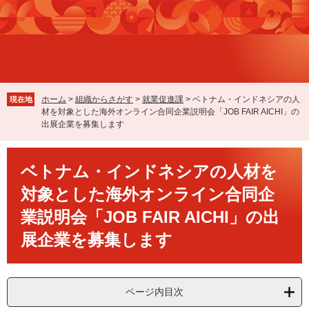
ペ
メ
ー
ニ
ジ
ュ
の
ー
先
を
頭
飛
で
ば
ホーム
>
組織からさがす
>
就業促進課
>
ベトナム・インドネシアの人
現在地
す
し
材を対象とした海外オンライン合同企業説明会「JOB FAIR AICHI」の
。
て
出展企業を募集します
本
文
本
へ
ベトナム・インドネシアの人材を
文
対象とした海外オンライン合同企
業説明会「JOB FAIR AICHI」の出
展企業を募集します
ページ内目次