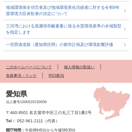
地域環境保全功労者及び地域環境美化功績者に対する令和8年
度環境大臣表彰者の決定について
三河湾における底層溶存酸素量に係る水質環境基準の水域類型
を指定します
一宮西港道路（愛知県区間）の都市計画及び環境影響評価
このホームページについて
個人情報の取扱い
免責事項・リンク
RSS配信
愛知県
法人番号1000020230006
〒460-8501 名古屋市中区三の丸三丁目1番2号
Tel：
052-961-2111（代表）
開庁時間：
午前8時45分から午後5時30分