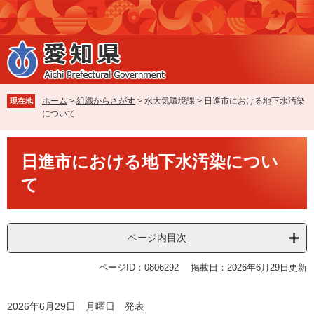
ペ
メ
ー
ニ
ジ
ュ
の
ー
先
を
頭
飛
で
ば
ホーム
>
組織からさがす
>
水大気環境課
>
日進市における地下水汚染
現在地
す
し
について
。
て
本
本
文
日進市における地下水汚染につい
文
へ
て
ページ内目次
ページID：0806292
掲載日：2026年6月29日更新
2026年6月29日 月曜日 発表