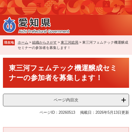
ペ
メ
ー
ニ
ジ
ュ
の
ー
先
を
頭
飛
で
ば
ホーム
>
組織からさがす
>
東三河総局
>
東三河フェムテック機運醸成
現在地
す
し
セミナーの参加者を募集します！
。
て
本
本
文
東三河フェムテック機運醸成セミ
文
へ
ナーの参加者を募集します！
ページ内目次
ページID：20260513
掲載日：2026年5月13日更新