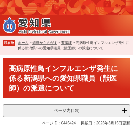
ペ
メ
ー
ニ
ジ
ュ
の
ー
先
を
頭
飛
で
ば
ホーム
>
組織からさがす
>
畜産課
>
高病原性鳥インフルエンザ発生に
現在地
す
し
係る新潟県への愛知県職員（獣医師）の派遣について
。
て
本
本
文
高病原性鳥インフルエンザ発生に
文
へ
係る新潟県への愛知県職員（獣医
師）の派遣について
ページ内目次
ページID：0445424
掲載日：2023年3月15日更新