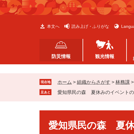
ペ
メ
ー
ニ
ジ
ュ
の
ー
本文へ
読み上げ・ふりがな
Langu
先
を
頭
飛
で
ば
す
し
防災情報
観光情報
。
て
本
文
ホーム
>
組織からさがす
>
林務課
へ
現在地
愛知県民の森 夏休みのイベントの
足あと
本
文
愛知県民の森 夏