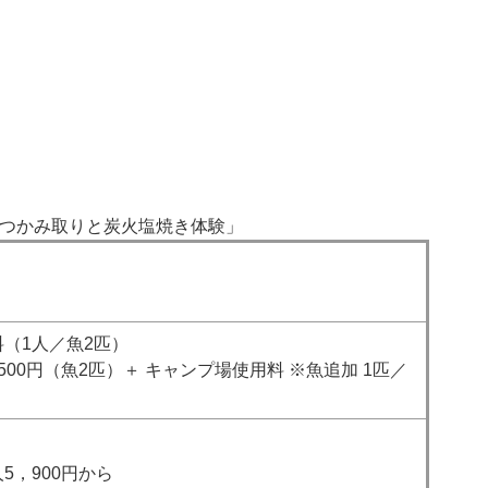
つかみ取りと炭火塩焼き体験」
（1人／魚2匹）
500円（魚2匹）＋ キャンプ場使用料 ※魚追加 1匹／
5，900円から