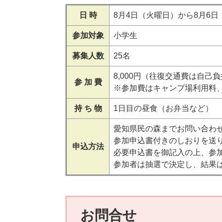
日 時
8月4日（火曜日）から8月6日
参加対象
小学生
募集人数
25名
8,000円（往復交通費は自己
参 加 費
※参加費はキャンプ場利用料
持 ち 物
1日目の昼食（お弁当など）
愛知県民の森までお問い合わ
参加申込書付きのしおりを送
申込方法
必要申込書を御記入の上、参
参加者は抽選で決定し、結果
お問合せ