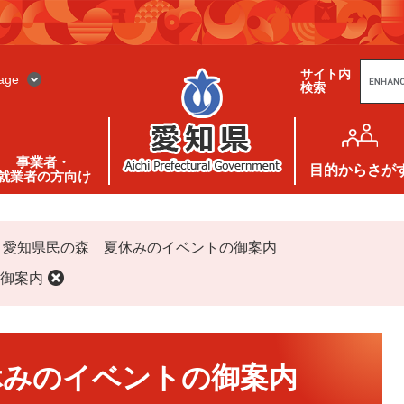
G
サイト内
o
age
検索
o
g
l
e
カ
ス
事業者・
タ
目的
からさが
就業者の方向け
ム
検
索
>
愛知県民の森 夏休みのイベントの御案内
御案内
休みのイベントの御案内