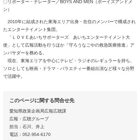
〇リポーター・ナレーター／BOYS AND MEN（ボーイズアンドメ
ン）
2010年に結成された東海エリア出身・在住のメンバーで構成され
たエンターテイメント集団。
「ＬＯＶＥあいちサポーターズ あいちエンターテイメント大
使」として広報活動を行うほか「守ろうなごやの救急医療推進」ア
ンバサダーを務める。
現在、東海エリアを中心にテレビ・ラジオのレギュラーを持ち、
ソロとしても映画・ドラマ・バラエティー番組出演など様々な分野
で活躍中。
このページに関する問合せ先
愛知県政策企画局広報広聴課
広報・広聴グループ
担当：石川、井上
電話：052-954-6170