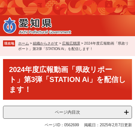
ペ
メ
ー
ニ
ジ
ュ
の
ー
先
を
頭
飛
で
ば
ホーム
>
組織からさがす
>
広報広聴課
>
2024年度広報動画「県政リ
現在地
す
し
ポート」第3弾「STATION Ai」を配信します！
。
て
本
本
文
2024年度広報動画「県政リポー
文
へ
ト」第3弾「STATION Ai」を配信し
ます！
ページ内目次
ページID：0562699
掲載日：2025年2月7日更新