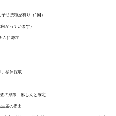
ん予防接種歴有り（1回）
向かっています）
ナムに滞在
）
1、検体採取
、麻しんと確定
の提出