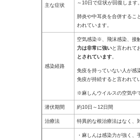
～10日で症状が回復します
主な症状
肺炎や中耳炎を合併すること
われています。
空気感染※、飛沫感染、接
力は非常に強い
と言われて
とされています
。
感染経路
免疫を持っていない人が感染
免疫が持続すると言われて
※麻しんウイルスの空気中
潜伏期間
約10日～12日間
治療法
特異的な根治療法はなく、
・麻しんは感染力が強く、