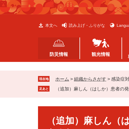
ペ
メ
ー
ニ
ジ
ュ
の
ー
本文へ
読み上げ・ふりがな
Langu
先
を
頭
飛
で
ば
す
し
防災情報
観光情報
。
て
本
文
ホーム
>
組織からさがす
>
感染症
へ
現在地
（追加）麻しん（はしか）患者の発
足あと
本
文
（追加）麻しん（