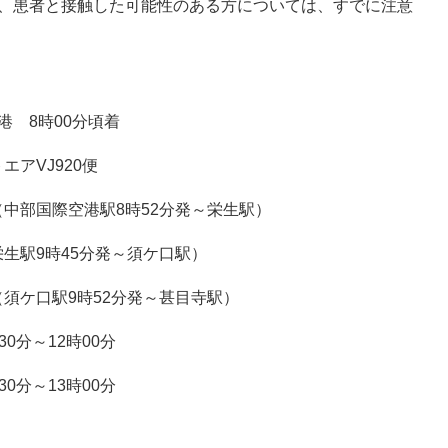
、患者と接触した可能性のある方については、すでに注意
港 8時00分頃着
920便
駅8時52分発～栄生駅）
分発～須ケ口駅）
52分発～甚目寺駅）
0分～12時00分
0分～13時00分