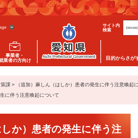
G
サイト内
o
age
検索
o
g
l
e
カ
ス
事業者・
タ
目的
からさが
就業者の方向け
ム
検
索
対策課
>
（追加）麻しん（はしか）患者の発生に伴う注意喚起
生に伴う注意喚起について
はしか）患者の発生に伴う注