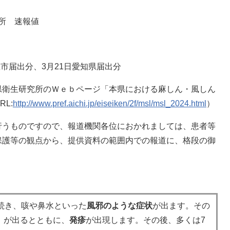
究所 速報値
届出分、3月21日愛知県届出分
県衛生研究所のＷｅｂページ「本県における麻しん・風しん
L:
http://www.pref.aichi.jp/eiseiken/2f/msl/msl_2024.html
）
行うものですので、報道機関各位におかれましては、患者等
保護等の観点から、提供資料の範囲内での報道に、格段の御
間続き、咳や鼻水といった
風邪のような症状
が出ます。その
）が出るとともに、
発疹
が出現します。その後、多くは7