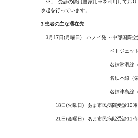
※1 受診の際は自家用車を利用しており
喚起を行っています。
3 患者の主な滞在先
3月17日(月曜日) ハノイ発 ～中部国際空
ベトジェットエアVJ
名鉄常滑線（中部国際空港
名鉄本線（栄生駅9時45
名鉄津島線（須ケ口駅9時
18日(火曜日) あま市民病院受診10時3
21日(金曜日) あま市民病院受診11時3