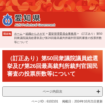
ペ
メ
ー
ニ
ジ
ュ
の
ー
先
を
頭
飛
で
ば
ホーム
>
組織からさがす
>
選挙管理委員会事務局
>
（訂正あり）第50
現在地
す
し
回衆議院議員総選挙及び第26回最高裁判所裁判官国民審査の投票所数
。
て
等について
本
文
本
へ
（訂正あり）第50回衆議院議員総選
文
挙及び第26回最高裁判所裁判官国民
審査の投票所数等について
ページ内目次
ページID：6102101
掲載日：2024年10月21日更新