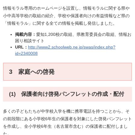
情報モラル専用のホームページを設置し、情報モラルに関する県や
小中高等学校の取組の紹介、学校や保護者向けの有益情報など県の
「情報モラル」に関する全ての情報を掲載し発信しました。
掲載内容：
愛知1,200校の取組、県教育委員会の取組、情報お
困り相談サイト
URL：
http://www2.schoolweb.ne.jp/swas/index.php?
id=2340008
3 家庭への啓発
(1) 保護者向け啓発パンフレットの作成・配付
多くの子どもたちが中学校入学を機に携帯電話を持つことから、そ
の前段階にある小学校6年生の保護者を対象にした啓発パンフレット
を作成し、全小学校6年生（名古屋市含む）の保護者に配付しまし
た。