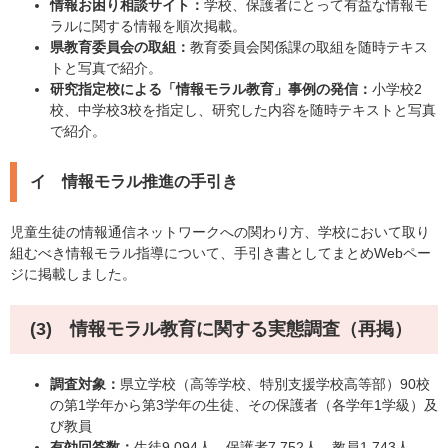
情報お困り相談サイト：
学校、保護者にとって有益な情報モ
ラルに関する情報を順次掲載。
県教育委員会の取組：
教育委員会関係課の取組を随時テキス
トと写真で紹介。
研究指定校による「情報モラル教育」事例の発信：
小学校2
校、中学校3校を指定し、研究した内容を随時テキストと写真
で紹介。
イ 情報モラル推進の手引き
児童生徒の情報通信ネットワークへの関わり方、学校において取り
組むべき情報モラル指導について、手引き書としてまとめWebペー
ジに掲載しました。
(3) 情報モラル教育に関する実態調査（再掲）
調査対象：
県立学校（高等学校、特別支援学校高等部）90校
の第1学年から第3学年の生徒、その保護者（各学年1学級）及
び教員
有効回答数：
生徒9,094人、保護者7,752人、教員1,743人