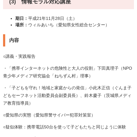
(3) 情報モラル対応講座
期日：
平成21年11月28日（土）
場所：
ウィルあいち（愛知県女性総合センター）
内容
○講義・実践報告
・「携帯インターネットの危険性と大人の役割」下田真理子（NPO
青少年メディア研究協会「ねちずん村」理事）
・「子どもを守れ！地域と家庭からの発信」小此木正信（ぐんま子
どもセーフネット活動委員会副委員長）、鈴木慶子（茨城県メディ
ア教育指導員）
○愛知県の実態（愛知県警サイバー犯罪対策室）
○疑似体験：携帯電話50台を使って子どもたちと同じように体験