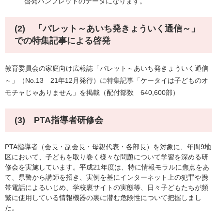
啓発パンフレットのデータになります。
(2) 「パレット～あいち発きょういく通信～」
での特集記事による啓発
教育委員会の家庭向け広報誌「パレット～あいち発きょういく通信
～」（No.13 21年12月発行）に特集記事「ケータイは子どものオ
モチャじゃありません」を掲載（配付部数 640,600部）
(3) PTA指導者研修会
PTA指導者（会長・副会長・母親代表・各部長）を対象に、年間9地
区において、子どもを取り巻く様々な問題について学習を深める研
修会を実施しています。平成21年度は、特に情報モラルに焦点をあ
て、県警から講師を招き、実例を基にインターネット上の犯罪や携
帯電話によるいじめ、学校裏サイトの実態等、日々子どもたちが頻
繁に使用している情報機器の裏に潜む危険性について把握しまし
た。