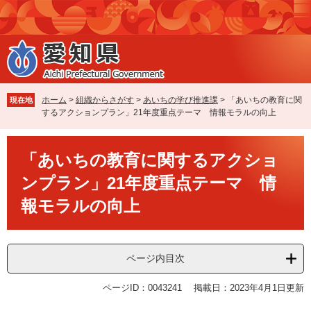
ペ
メ
ー
ニ
ジ
ュ
の
ー
先
を
頭
飛
で
ば
ホーム
>
組織からさがす
>
あいちの学び推進課
>
「あいちの教育に関
現在地
す
し
するアクションプラン」21年度重点テーマ 情報モラルの向上
。
て
本
本
文
「あいちの教育に関するアクショ
文
へ
ンプラン」21年度重点テーマ 情
報モラルの向上
ページ内目次
ページID：0043241
掲載日：2023年4月1日更新