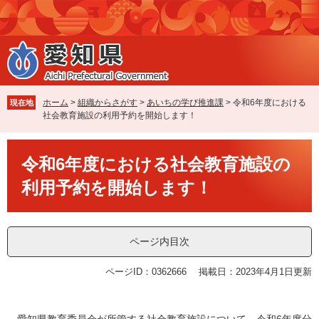
ペ
メ
ー
ニ
ジ
ュ
の
ー
先
を
頭
飛
で
ば
ホーム
>
組織からさがす
>
あいちの学び推進課
>
令和6年度における
現在地
す
し
社会教育施設の利用予約を開始します！
。
て
本
本
文
令和6年度における社会教育施設の
文
へ
利用予約を開始します！
ページ内目次
ページID：0362666
掲載日：2023年4月1日更新