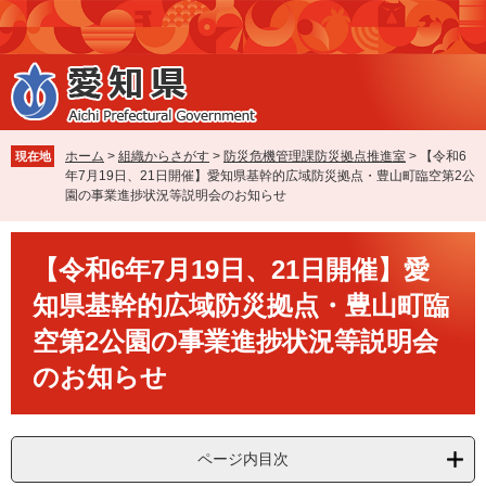
ペ
メ
ー
ニ
ジ
ュ
の
ー
先
を
頭
飛
で
ば
ホーム
>
組織からさがす
>
防災危機管理課防災拠点推進室
>
【令和6
現在地
す
し
年7月19日、21日開催】愛知県基幹的広域防災拠点・豊山町臨空第2公
。
て
園の事業進捗状況等説明会のお知らせ
本
文
本
へ
【令和6年7月19日、21日開催】愛
文
知県基幹的広域防災拠点・豊山町臨
空第2公園の事業進捗状況等説明会
のお知らせ
ページ内目次