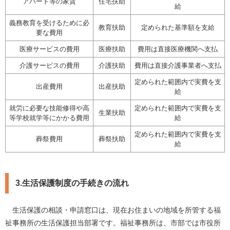
アパート等の家賃
住宅扶助
給
義務教育を受けるために必
教育扶助
定められた基準額を支給
要な費用
医療サービスの費用
医療扶助
費用は直接医療機関へ支払
介護サービスの費用
介護扶助
費用は直接介護事業者へ支払
定められた範囲内で実費を支
出産費用
出産扶助
給
就労に必要な技能修得や高
定められた範囲内で実費を支
生業扶助
等学校就学等にかかる費用
給
定められた範囲内で実費を支
葬祭費用
葬祭扶助
給
3.生活保護制度の手続きの流れ
生活保護の相談・申請窓口は、現在お住まいの地域を所管する福
祉事務所の生活保護担当部署です。福祉事務所は、市部では市役所