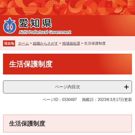
ペ
メ
ー
ニ
ジ
ュ
の
ー
先
を
頭
飛
で
ば
ホーム
>
組織からさがす
>
地域福祉課
>
生活保護制度
現在地
す
し
。
て
本
本
生活保護制度
文
文
へ
ページ内目次
ページID：0330497
掲載日：2023年3月17日更新
生活保護制度