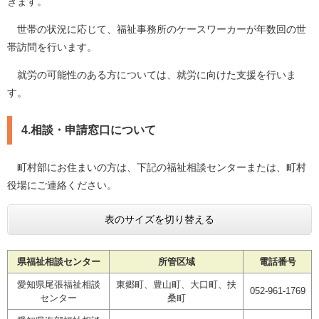
きます。
世帯の状況に応じて、福祉事務所のケースワーカーが年数回の世
帯訪問を行います。
就労の可能性のある方については、就労に向けた支援を行いま
す。
4.相談・申請窓口について
町村部にお住まいの方は、下記の福祉相談センターまたは、町村
役場にご連絡ください。
表のサイズを切り替える
県福祉相談センター
所管区域
電話番号
愛知県尾張福祉相談
東郷町、豊山町、大口町、扶
052-961-1769
センター
桑町