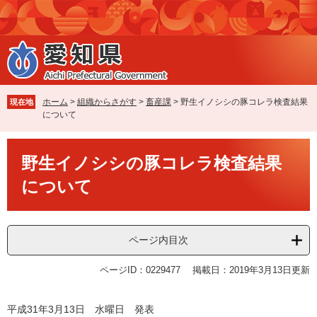
ペ
メ
ー
ニ
ジ
ュ
の
ー
先
を
頭
飛
で
ば
ホーム
>
組織からさがす
>
畜産課
>
野生イノシシの豚コレラ検査結果
現在地
す
し
について
。
て
本
本
文
野生イノシシの豚コレラ検査結果
文
へ
について
ページ内目次
ページID：0229477
掲載日：2019年3月13日更新
平成31年3月13日 水曜日 発表