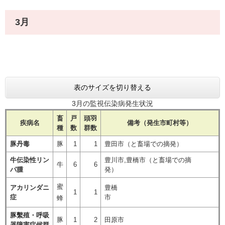
3月
​​
表のサイズを切り替える
3月の監視伝染病発生状況
畜
戸
頭羽
疾病名
備考（発生市町村等）
種
数
群数
豚丹毒
豚
1
1
豊田市（と畜場での摘発）
牛伝染性リン
豊川市,豊橋市（と畜場での摘
牛
6
6
パ腫
発）
蜜
アカリンダニ
豊橋
1
1
症
市
蜂
豚繫殖・呼吸
豚
1
2
田原市
器障害症候群