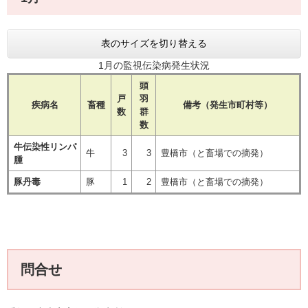
表のサイズを切り替える
1月の監視伝染病発生状況
頭
戸
羽
疾病名
畜種
備考（発生市町村等）
数
群
数
牛伝染性リンパ
牛
3
3
豊橋市（と畜場での摘発）
腫
豚丹毒
豚
1
2
豊橋市（と畜場での摘発）
問合せ