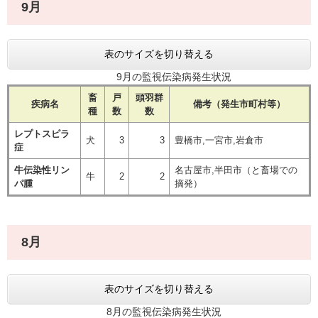
9月
表のサイズを切り替える
9月の監視伝染病発生状況
畜
戸
頭羽群
疾病名
備考（発生市町村等）
種
数
数
レプトスピラ
犬
3
3
豊橋市,一宮市,岩倉市
症
牛伝染性リン
名古屋市,半田市（と畜場での
牛
2
2
パ腫
摘発）
8月
表のサイズを切り替える
8月の監視伝染病発生状況