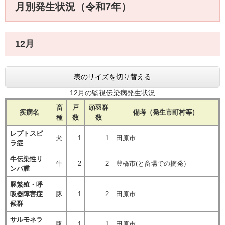
月別発生状況（令和7年）
12月
表のサイズを切り替える
12月の監視伝染病発生状況
畜
戸
頭羽群
疾病名
備考（発生市町村等）
種
数
数
レプトスピ
犬
1
1
田原市
ラ症
牛伝染性リ
牛
2
2
豊橋市(と畜場での摘発）
ンパ腫
豚繁殖・呼
吸器障害症
豚
1
2
田原市
候群
サルモネラ
豚
1
1
田原市