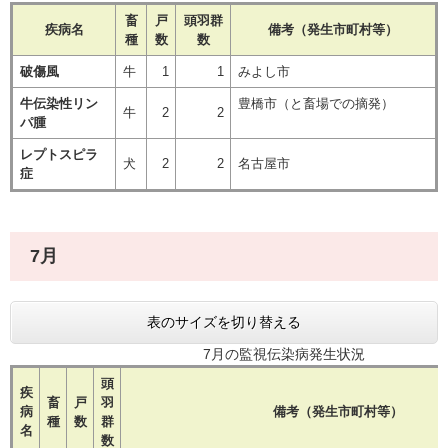
畜
戸
頭羽群
疾病名
備考（発生市町村等）
種
数
数
破傷風
牛
1
1
みよし市
牛伝染性リン
豊橋市（と畜場での摘発）
牛
2
2
パ腫
レプトスピラ
犬
2
2
名古屋市
症
7月
表のサイズを切り替える
7月の監視伝染病発生状況
頭
疾
畜
戸
羽
病
備考（発生市町村等）
種
数
群
名
数