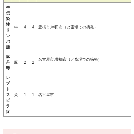
牛
伝
染
性
牛
4
4
豊橋市,半田市（と畜場での
リ
ン
パ
腫
豚
名古屋市,豊橋市（と畜場での
丹
豚
2
2
毒
レ
プ
ト
ス
犬
1
1
名古屋市
ピ
ラ
症