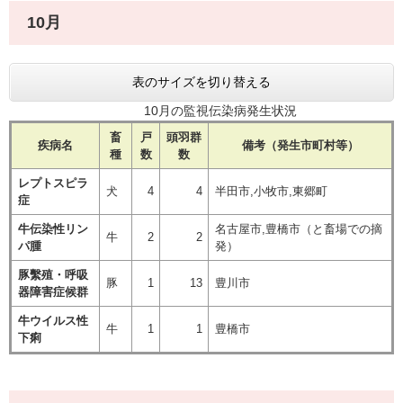
10月
表のサイズを切り替える
10月の監視伝染病発生状況
畜
戸
頭羽群
疾病名
備考（発生市町村等）
種
数
数
レプトスピラ
犬
4
4
半田市,小牧市,東郷町
症
牛伝染性リン
名古屋市,豊橋市（と畜場での摘
牛
2
2
パ腫
発）
豚繫殖・呼吸
豚
1
13
豊川市
器障害症候群
牛ウイルス性
牛
1
1
豊橋市
下痢