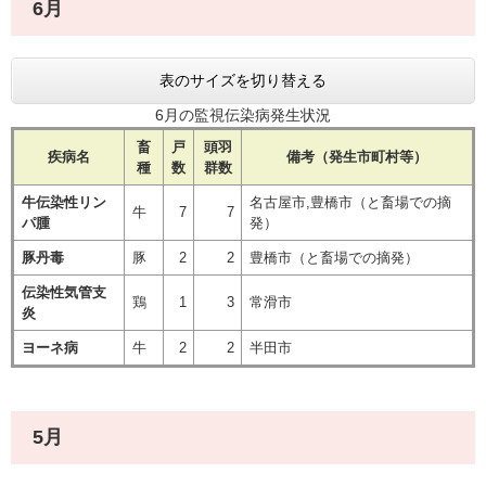
6月
表のサイズを切り替える
6月の監視伝染病発生状況
畜
戸
頭羽
疾病名
備考（発生市町村等）
種
数
群数
牛伝染性リン
名古屋市,豊橋市（と畜場での摘
牛
7
7
パ腫
発）
豚丹毒
豚
2
2
豊橋市（と畜場での摘発）
伝染性気管支
鶏
1
3
常滑市
炎
ヨーネ病
牛
2
2
半田市
5月