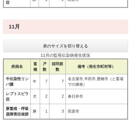
症
11月
表のサイズを切り替える
11月の監視伝染病発生状況
畜
戸
頭羽群
疾病名
備考（発生市町村等）
種
数
数
牛伝染性リン
名古屋市,半田市,豊橋市（と畜場
牛
7
7
パ腫
での摘発）
レプトスピラ
犬
2
2
春日井市
症
豚繁殖・呼吸
豚
1
3
田原市
器障害症候群