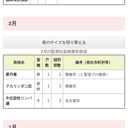
2月
表のサイズを切り替える
2月の監視伝染病発生状況
畜
戸
頭羽
疾病名
備考（発生市町村等）
種
数
群数
豚丹毒
豚
1
1
豊橋市（と畜場での摘発）
蜜
アカリンダニ症
1
1
豊橋市
蜂
牛伝染性リンパ
牛
2
2
名古屋市
腫
1月