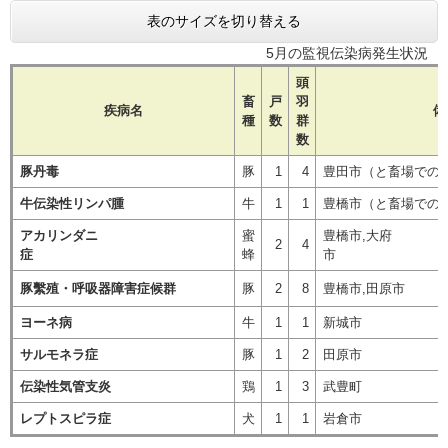
表のサイズを切り替える
5月の監視伝染病発生状況
頭
畜
戸
羽
疾病名
備
種
数
群
数
豚丹毒
豚
1
4
豊田市（と畜場での
牛伝染性リンパ腫
牛
1
1
豊橋市（と畜場
アカリンダニ
蜜
豊橋市,大府
2
4
症
蜂
豚繫殖・呼吸器障害症候群
豚
2
8
豊橋市,田原市
ヨーネ病
牛
1
1
新城市
サルモネラ症
豚
1
2
田原市
伝染性気管支炎
鶏
1
3
武豊町
レプトスピラ症
犬
1
1
岩倉市