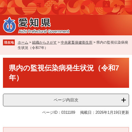
ペ
メ
ー
ニ
ジ
ュ
の
ー
先
を
頭
飛
で
ば
ホーム
>
組織からさがす
>
中央家畜保健衛生所
>
県内の監視伝染病発
現在地
す
し
生状況（令和7年）
。
て
本
本
文
県内の監視伝染病発生状況（令和7
文
へ
年）
ページ内目次
ページID：0311189
掲載日：2026年1月19日更新