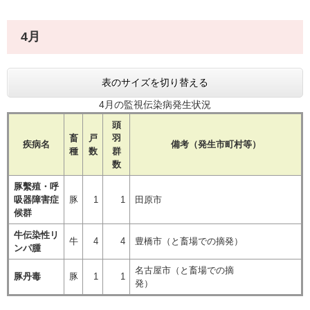
4月
表のサイズを切り替える
4月の監視伝染病発生状況
頭
畜
戸
羽
疾病名
備考（発生市町村等）
種
数
群
数
豚繫殖・呼
吸器障害症
豚
1
1
田原市
候群
牛伝染性リ
牛
4
4
豊橋市（と畜場での摘発）
ンパ腫
名古屋市（と畜場での摘
豚丹毒
豚
1
1
発）