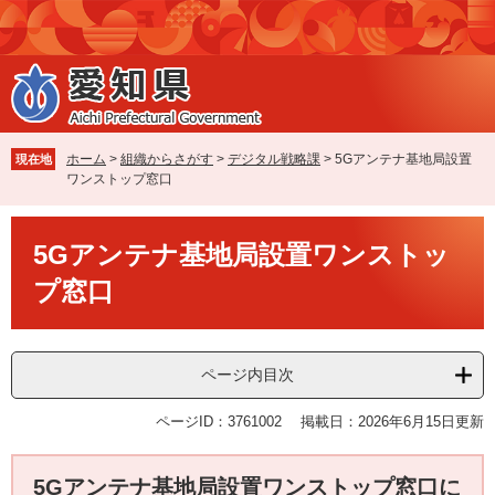
ペ
メ
ー
ニ
ジ
ュ
の
ー
先
を
頭
飛
で
ば
ホーム
>
組織からさがす
>
デジタル戦略課
>
5Gアンテナ基地局設置
現在地
す
し
ワンストップ窓口
。
て
本
本
文
5Gアンテナ基地局設置ワンストッ
文
へ
プ窓口
ページ内目次
ページID：3761002
掲載日：2026年6月15日更新
5Gアンテナ基地局設置ワンストップ窓口に