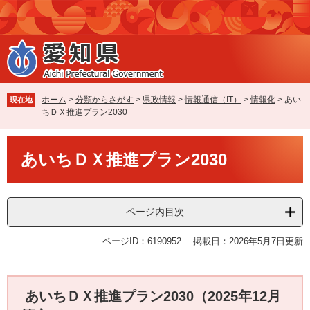
ペ
メ
ー
ニ
ジ
ュ
の
ー
先
を
頭
飛
で
ば
ホーム
>
分類からさがす
>
県政情報
>
情報通信（IT）
>
情報化
>
あい
現在地
す
し
ちＤＸ推進プラン2030
。
て
本
本
文
あいちＤＸ推進プラン2030
文
へ
ページ内目次
ページID：6190952
掲載日：2026年5月7日更新
あいちＤＸ推進プラン2030（2025年12月