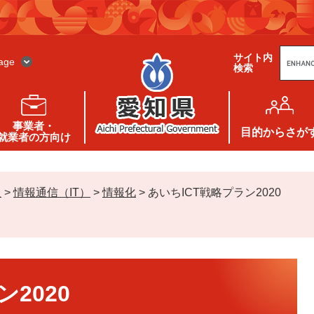
G
サイト内
o
age
検索
o
g
l
e
カ
ス
事業者・
タ
目的
からさが
就業者の方向け
ム
検
索
報
>
情報通信（IT）
>
情報化
>
あいちICT戦略プラン2020
2020