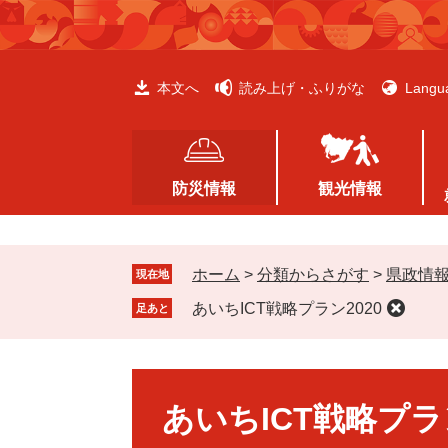
ペ
メ
ー
ニ
ジ
ュ
の
ー
本文へ
読み上げ・ふりがな
Langu
先
を
頭
飛
で
ば
す
し
防災情報
観光情報
。
て
本
文
ホーム
>
分類からさがす
>
県政情
へ
現在地
あいちICT戦略プラン2020
足あと
本
文
あいちICT戦略プラン