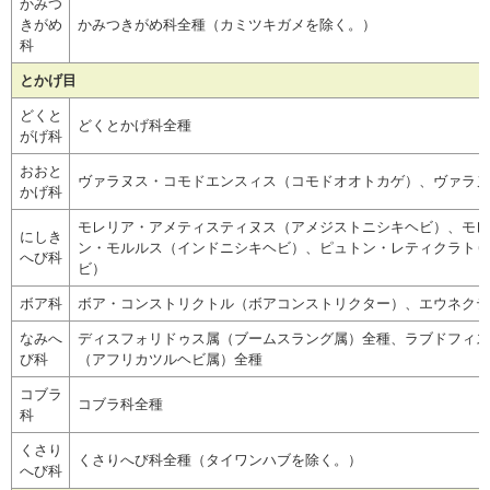
かみつ
きがめ
かみつきがめ科全種（カミツキガメを除く。）
科
とかげ目
どくと
どくとかげ科全種
がげ科
おおと
ヴァラヌス・コモドエンスィス（コモドオオトカゲ）、ヴァラヌ
かげ科
モレリア・アメティスティヌス（アメジストニシキヘビ）、モレ
にしき
ン・モルルス（インドニシキヘビ）、ピュトン・レティクラトゥ
へび科
ビ）
ボア科
ボア・コンストリクトル（ボアコンストリクター）、エウネクテ
なみへ
ディスフォリドゥス属（ブームスラング属）全種、ラブドフィス
び科
（アフリカツルヘビ属）全種
コブラ
コブラ科全種
科
くさり
くさりへび科全種（タイワンハブを除く。）
へび科