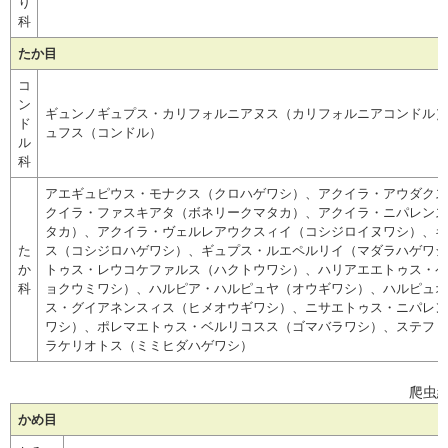
り
科
たか目
コ
ン
ギュンノギュプス・カリフォルニアヌス（カリフォルニアコンドル）
ド
ュフス（コンドル）
ル
科
アエギュピウス・モナクス（クロハゲワシ）、アクイラ・アウダクス
クイラ・ファスキアタ（ボネリークマタカ）、アクイラ・ニパレンス
タカ）、アクイラ・ヴェルレアウクスィイ（コシジロイヌワシ）、ギ
た
ス（コシジロハゲワシ）、ギュプス・ルエペルリイ（マダラハゲワシ
か
トゥス・レウコケファルス（ハクトウワシ）、ハリアエエトゥス・ペ
科
ョクウミワシ）、ハルピア・ハルピュヤ（オウギワシ）、ハルピュオ
ス・グイアネンスィス（ヒメオウギワシ）、ニサエトゥス・ニパレン
ワシ）、ポレマエトゥス・ベルリコスス（ゴマバラワシ）、ステファ
ラケリオトス（ミミヒダハゲワシ）
爬虫
かめ目