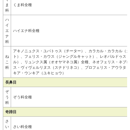
ま
くま科全種
科
ハ
イ
エ
ハイエナ科全種
ナ
科
アキノニュクス・ユバトゥス（チーター）、カラカル・カラカル（カ
ね
ト）、フェリス・カウス（ジャングルキャット）、レオパルドゥス・
こ
ル）、リュンクス属（オオヤマネコ属）全種、ネオフェリス・ネブロ
科
ス・ヴィヴェルリヌス（スナドリネコ）、プロフェリス・アウラタ（
キア・ウンキア（ユキヒョウ）
長鼻目
ぞ
う
ぞう科全種
科
奇蹄目
さ
い
さい科全種