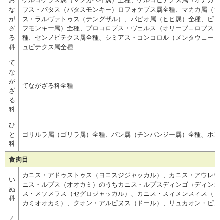
お
ケルコケブス属（マンガベイ属）全種、ケルコピテクス属（オナガザ
な
ブス・パタス（パタスモンキー）ロフォケブス属全種、マカカ属（マ
が
ス・ラルヴァトゥス（テングザル）、パピオ属（ヒヒ属）全種、ピリ
ざ
フモンキー属）全種、プロコロブス・ヴェルス（オリーブコロブス）
る
種、センノピテクス属全種、シミアス・コンコロル（メンタウェーコ
科
ュピテクス属全種
て
な
が
てながざる科全種
ざ
る
科
ひ
と
ゴリルラ属（ゴリラ属）全種、パン属（チンパンジー属）全種、ポン
科
食肉目
カニス・アドゥストゥス（ヨコスジジャッカル）、カニス・アウレウ
い
ニス・ルプス（オオカミ）のうちカニス・ルプスディンゴ（ディンゴ
ぬ
ス・メソメラス（セグロジャッカル）、カニス・スィメンスィス（ア
科
ガミオオカミ）、クオン・アルピヌス（ドール）、リュカオン・ピク
く