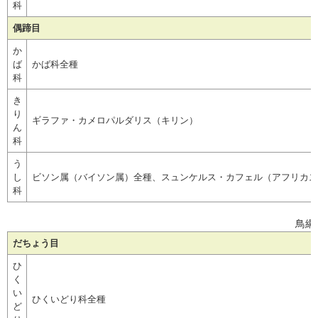
科
偶蹄目
か
ば
かば科全種
科
き
り
ギラファ・カメロパルダリス（キリン）
ん
科
う
し
ビソン属（バイソン属）全種、スュンケルス・カフェル（アフリカス
科
鳥綱
だちょう目
ひ
く
い
ひくいどり科全種
ど