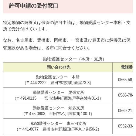
許可申請の受付窓口
特定動物の飼養又は保管の許可申請は、動物愛護センター本所・支
所で受け付けています。
なお、名古屋市、豊橋市、岡崎市、一宮市及び豊田市に飼養又は保
管施設がある場合は、各市に問合せください。
動物愛護センター（本所・支所）
問い合わせ先
電話番
動物愛護センター 本所
0565-58-2
（〒444-2222 豊田市穂積町新屋73-3）
動物愛護センター 尾張支所
0586-78-2
（〒491-0115 一宮市浅井町西海戸字余陸寺31-1）
動物愛護センター 知多支所
0569-21-5
（〒475-0803 半田市乙川末広町100-1）
動物愛護センター 東三河支所
0532-33-3
（〒441-8077 豊橋市神野新田町字京ノ割50-2）