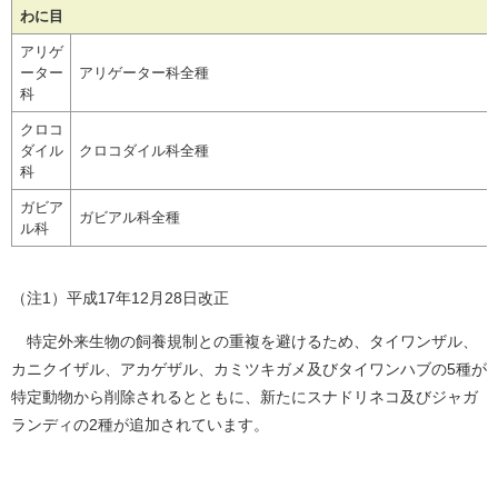
わに目
アリゲ
ーター
アリゲーター科全種
科
クロコ
ダイル
クロコダイル科全種
科
ガビア
ガビアル科全種
ル科
（注1）平成17年12月28日改正
特定外来生物の飼養規制との重複を避けるため、タイワンザル、
カニクイザル、アカゲザル、カミツキガメ及びタイワンハブの5種が
特定動物から削除されるとともに、新たにスナドリネコ及びジャガ
ランディの2種が追加されています。