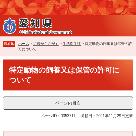
ペ
メ
ー
ニ
ジ
ュ
の
ー
先
を
頭
飛
で
ば
ホーム
>
組織からさがす
>
生活衛生課
>
特定動物の飼養又は保管の許
現在地
す
し
可について
。
て
本
本
文
特定動物の飼養又は保管の許可に
文
へ
ついて
ページ内目次
ページID：0353711
掲載日：2021年11月29日更新