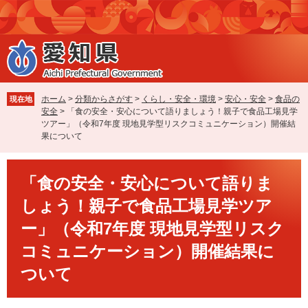
ペ
メ
ー
ニ
ジ
ュ
の
ー
先
を
頭
飛
で
ば
ホーム
>
分類からさがす
>
くらし・安全・環境
>
安心・安全
>
食品の
現在地
す
し
安全
>
「食の安全・安心について語りましょう！親子で食品工場見学
。
て
ツアー」（令和7年度 現地見学型リスクコミュニケーション）開催結
本
果について
文
へ
本
「食の安全・安心について語りま
文
しょう！親子で食品工場見学ツア
ー」（令和7年度 現地見学型リスク
コミュニケーション）開催結果に
ついて