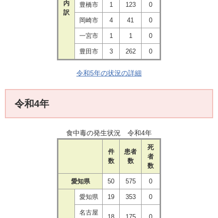
内
豊橋市
1
123
0
訳
岡崎市
4
41
0
一宮市
1
1
0
豊田市
3
262
0
令和5年の状況の詳細
令和4年
食中毒の発生状況 令和4年
死
件
患者
者
数
数
数
愛知県
50
575
0
愛知県
19
353
0
名古屋
18
175
0