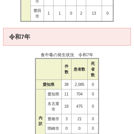
市
豊田
1
1
0
2
13
0
市
令和7年
食中毒の発生状況 令和7年
死
件
患者数
者
数
数
愛知県
38
​2,085
0
愛知県
​11
​704
0
名古屋
18
​475
0
市
内
豊橋市
3
​21
0
訳
岡崎市
0
​0
0