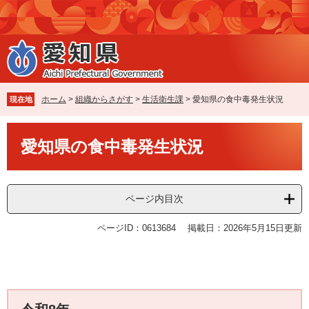
ペ
メ
ー
ニ
ジ
ュ
の
ー
先
を
頭
飛
で
ば
ホーム
>
組織からさがす
>
生活衛生課
>
愛知県の食中毒発生状況
現在地
す
し
。
て
本
本
愛知県の食中毒発生状況
文
文
へ
ページ内目次
ページID：0613684
掲載日：2026年5月15日更新