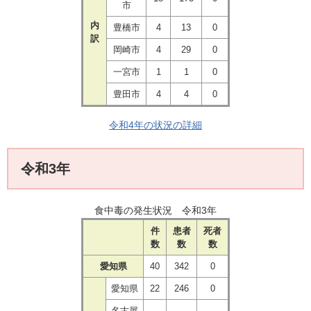
市
内
豊橋市
4
13
0
訳
岡崎市
4
29
0
一宮市
1
1
0
豊田市
4
4
0
令和4年の状況の詳細
令和3年
食中毒の発生状況 令和3年
件
患者
死者
数
数
数
愛知県
40
342
0
愛知県
22
246
0
名古屋