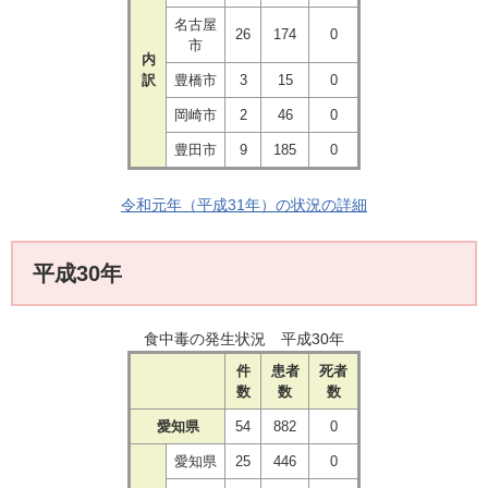
名古屋
26
174
0
市
内
訳
豊橋市
3
15
0
岡崎市
2
46
0
豊田市
9
185
0
令和元年（平成31年）の状況の詳細
平成30年
食中毒の発生状況 平成30年
件
患者
死者
数
数
数
愛知県
54
882
0
愛知県
25
446
0