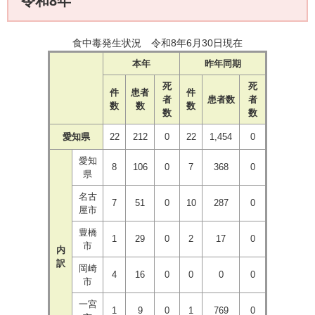
令和8年
食中毒発生状況 令和8年6月30日現在
本年
昨年同期
死
死
件
患者
件
者
患者数
者
数
数
数
数
数
愛知県
22
212
0
22
1,454
0
愛知
8
106
0
7
368
0
県
名古
7
51
0
10
287
0
屋市
豊橋
1
29
0
2
17
0
市
内
訳
岡崎
4
16
0
0
0
0
市
一宮
1
9
0
1
769
0