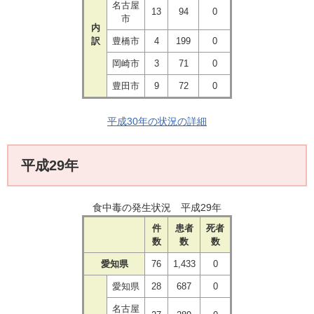
名古屋
13
94
0
市
内
訳
豊橋市
4
199
0
岡崎市
3
71
0
豊田市
9
72
0
平成30年の状況の詳細
平成29年
食中毒の発生状況 平成29年
件
患者
死者
数
数
数
愛知県
76
1,433
0
愛知県
28
687
0
名古屋