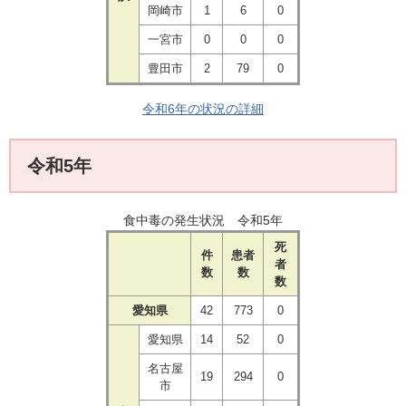
岡崎市
1
6
0
一宮市
0
0
0
豊田市
2
79
0
令和6年の状況の詳細
令和5年
食中毒の発生状況 令和5年
死
件
患者
者
数
数
数
愛知県
42
773
0
愛知県
14
52
0
名古屋
19
294
0
市