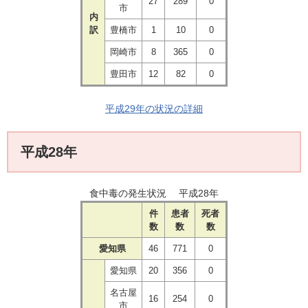
27
289
0
市
内
訳
豊橋市
1
10
0
岡崎市
8
365
0
豊田市
12
82
0
平成29年の状況の詳細
平成28年
食中毒の発生状況 平成28年
件
患者
死者
数
数
数
愛知県
46
771
0
愛知県
20
356
0
名古屋
16
254
0
市