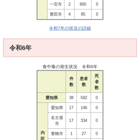
一宮市
2
​800
0
豊田市
4
​85
0
令和7年の状況の詳細
令和6年
食中毒の発生状況 令和6年
死
件
患者
者
数
数
数
愛知県
38
592
0
愛知県
17
146
0
名古屋
17
334
0
市
内
豊橋市
1
27
0
訳