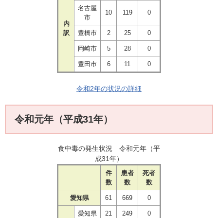
名古屋
10
119
0
市
内
訳
豊橋市
2
25
0
岡崎市
5
28
0
豊田市
6
11
0
令和2年の状況の詳細
令和元年（平成31年）
食中毒の発生状況 令和元年（平
成31年）
件
患者
死者
数
数
数
愛知県
61
669
0
愛知県
21
249
0