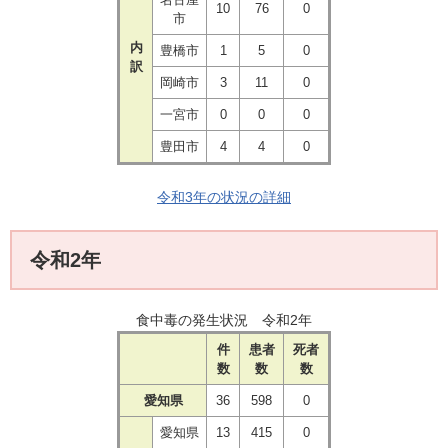
10
76
0
市
内
豊橋市
1
5
0
訳
岡崎市
3
11
0
一宮市
0
0
0
豊田市
4
4
0
令和3年の状況の詳細
令和2年
食中毒の発生状況 令和2年
件
患者
死者
数
数
数
愛知県
36
598
0
愛知県
13
415
0