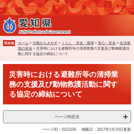
ペ
メ
ー
ニ
ジ
ュ
の
ー
先
を
頭
飛
で
ば
ホーム
>
分類からさがす
>
くらし・安全・環境
>
安心・安全
>
生活環
現在地
す
し
境の安全
>
災害時における避難所等の清掃業務の支援及び動物救護活
。
て
動に関する協定の締結について
本
文
本
へ
災害時における避難所等の清掃業
文
務の支援及び動物救護活動に関す
る協定の締結について
ページ内目次
ページID：0152105
掲載日：2017年2月10日更新