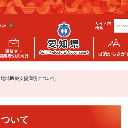
G
サイト内
o
age
検索
o
g
l
e
カ
ス
事業者・
タ
目的
からさが
就業者の方向け
ム
検
索
>
地域医療支援病院について
について