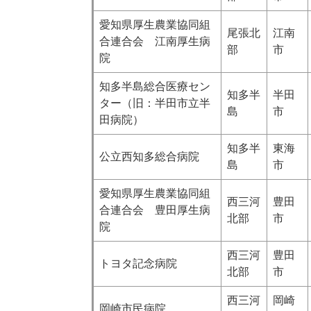
愛知県厚生農業協同組
尾張北
江南
合連合会 江南厚生病
部
市
院
知多半島総合医療セン
知多半
半田
ター（旧：半田市立半
島
市
田病院）
知多半
東海
公立西知多総合病院
島
市
愛知県厚生農業協同組
西三河
豊田
合連合会 豊田厚生病
北部
市
院
西三河
豊田
トヨタ記念病院
北部
市
西三河
岡崎
岡崎市民病院