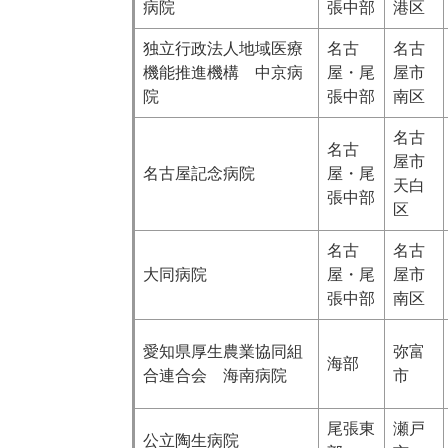
病院
張中部
港区
独立行政法人地域医療
名古
名古
機能推進機構 中京病
屋・尾
屋市
院
張中部
南区
名古
名古
屋市
名古屋記念病院
屋・尾
天白
張中部
区
名古
名古
大同病院
屋・尾
屋市
張中部
南区
愛知県厚生農業協同組
弥富
海部
合連合会 海南病院
市
尾張東
瀬戸
公立陶生病院