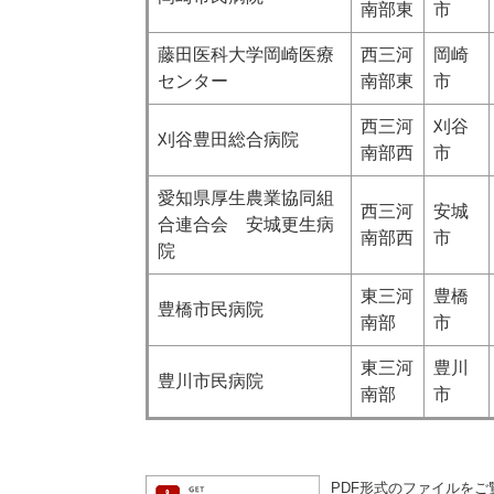
南部東
市
藤田医科大学岡崎医療
西三河
岡崎
センター
南部東
市
西三河
刈谷
刈谷豊田総合病院
南部西
市
愛知県厚生農業協同組
西三河
安城
合連合会 安城更生病
南部西
市
院
東三河
豊橋
豊橋市民病院
南部
市
東三河
豊川
豊川市民病院
南部
市
PDF形式のファイルをご覧