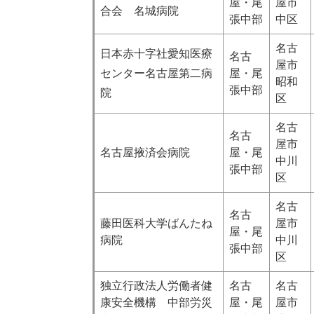
屋・尾
屋市
合会 名城病院
張中部
中区
名古
日本赤十字社愛知医療
名古
屋市
センター名古屋第二病
屋・尾
昭和
張中部
院
区
名古
名古
屋市
名古屋掖済会病院
屋・尾
中川
張中部
区
名古
名古
藤田医科大学ばんたね
屋市
屋・尾
病院
中川
張中部
区
独立行政法人労働者健
名古
名古
康安全機構 中部労災
屋・尾
屋市