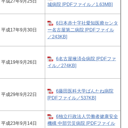
平成27年9月25日
城病院 [PDFファイル／1.63MB]
6日本赤十字社愛知医療センタ
平成17年9月30日
ー名古屋第二病院 [PDFファイル
／243KB]
6名古屋掖済会病院 [PDFファ
平成19年9月26日
イル／274KB]
6藤田医科大学ばんたね病院
平成29年9月22日
[PDFファイル／537KB]
6独立行政法人労働者健康安全
平成23年9月14日
機構 中部労災病院 [PDFファイル