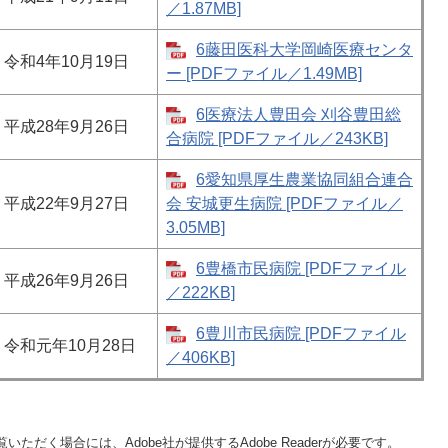
／1.87MB]
6藤田医科大学岡崎医療センタ
令和4年10月19日
ー [PDFファイル／1.49MB]
6医療法人豊田会 刈谷豊田総
平成28年9月26日
合病院 [PDFファイル／243KB]
6愛知県厚生農業協同組合連合
平成22年9月27日
会 安城更生病院 [PDFファイル／
3.05MB]
6豊橋市民病院 [PDFファイル
平成26年9月26日
／222KB]
6豊川市民病院 [PDFファイル
令和元年10月28日
／406KB]
いただく場合には、Adobe社が提供するAdobe Readerが必要です。