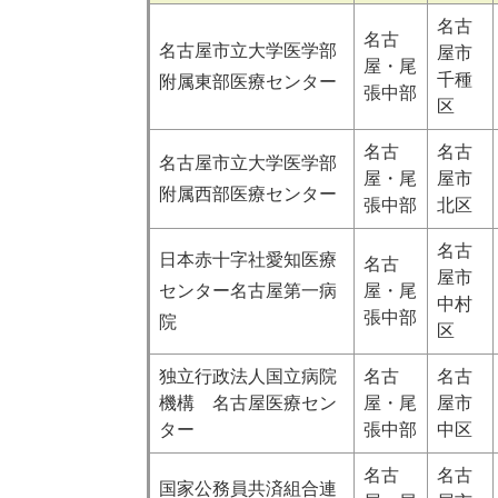
名古
名古
名古屋市立大学医学部
屋市
屋・尾
千種
附属東部医療センター
張中部
区
名古
名古
名古屋市立大学医学部
屋・尾
屋市
附属西部医療センター
張中部
北区
名古
日本赤十字社愛知医療
名古
屋市
センター名古屋第一病
屋・尾
中村
張中部
院
区
独立行政法人国立病院
名古
名古
機構 名古屋医療セン
屋・尾
屋市
ター
張中部
中区
名古
名古
国家公務員共済組合連