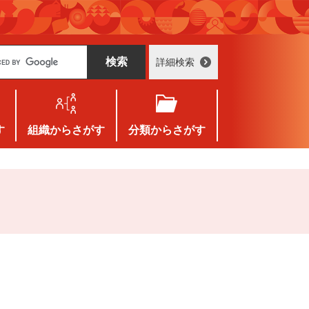
詳細検索
す
組織
からさがす
分類
からさがす