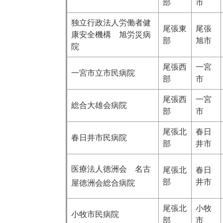
部
市
独立行政法人労働者健
尾張東
尾張
康安全機構 旭労災病
部
旭市
院
尾張西
一宮
一宮市立市民病院
部
市
尾張西
一宮
総合大雄会病院
部
市
尾張北
春日
春日井市民病院
部
井市
医療法人徳洲会 名古
尾張北
春日
部
井市
屋徳洲会総合病院
尾張北
小牧
小牧市民病院
部
市