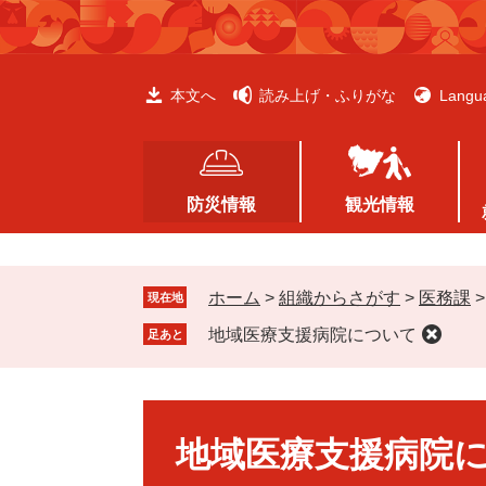
ペ
メ
ー
ニ
ジ
ュ
の
ー
本文へ
読み上げ・ふりがな
Langu
先
を
頭
飛
で
ば
す
し
防災情報
観光情報
。
て
本
文
ホーム
>
組織からさがす
>
医務課
へ
現在地
地域医療支援病院について
足あと
本
文
地域医療支援病院