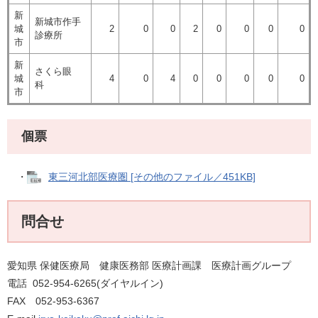
新
新城市作手
城
2
0
0
2
0
0
0
0
診療所
市
新
さくら眼
城
4
0
4
0
0
0
0
0
科
市
個票
・
東三河北部医療圏 [その他のファイル／451KB]
問合せ
愛知県 保健医療局 健康医務部 医療計画課 医療計画グループ
電話 052-954-6265(ダイヤルイン)
FAX 052-953-6367