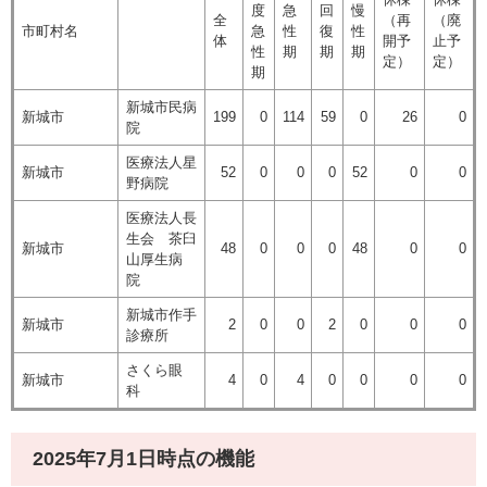
度
急
回
慢
全
（再
（廃
市町村名
急
性
復
性
体
開予
止予
性
期
期
期
定）
定）
期
新城市民病
新城市
199
0
114
59
0
26
0
院
医療法人星
新城市
52
0
0
0
52
0
0
野病院
医療法人長
生会 茶臼
新城市
48
0
0
0
48
0
0
山厚生病
院
新城市作手
新城市
2
0
0
2
0
0
0
診療所
さくら眼
新城市
4
0
4
0
0
0
0
科
2025年7月1日時点の機能