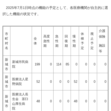
2025年7月1日時点の機能の予定として、各医療機関が自主的に選
択した機能の状況です。
介護
市
休
廃
高度
急
回
慢
保険
町
全
棟
止
急性
性
復
性
村
体
予
予
施設
期
期
期
期
名
定
定
等
新
新城市民病
城
199
0
114
85
0
0
0
0
院
市
新
医療法人星
城
52
0
0
0
52
0
0
0
野病院
市
医療法人長
新
生会 茶臼
城
48
0
0
0
48
0
0
0
山厚生病
市
院