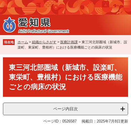
ペ
メ
ー
ニ
ジ
ュ
の
ー
先
を
頭
飛
で
ば
ホーム
>
組織からさがす
>
医療計画課
>
東三河北部圏域（新城市、設
現在地
す
し
楽町、東栄町、豊根村）における医療機能ごとの病床の状況
。
て
本
本
文
東三河北部圏域（新城市、設楽町、
文
へ
東栄町、豊根村）における医療機能
ごとの病床の状況
ページ内目次
ページID：0526587
掲載日：2025年7月8日更新