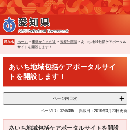
ペ
メ
ー
ニ
ジ
ュ
の
ー
先
を
頭
飛
で
ば
ホーム
>
組織からさがす
>
医療計画課
>
あいち地域包括ケアポータル
現在地
す
し
サイトを開設します！
。
て
本
本
文
あいち地域包括ケアポータルサイ
文
へ
トを開設します！
ページ内目次
ページID：0245395
掲載日：2019年3月20日更新
あいち地域包括ケアポータルサイトを開設