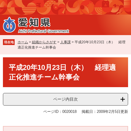
ペ
メ
ー
ニ
ジ
ュ
の
ー
先
を
頭
飛
で
ば
ホーム
>
組織からさがす
>
人事課
>
平成20年10月23日（木） 経理
現在地
す
し
適正化推進チーム幹事会
。
て
本
本
文
平成20年10月23日（木） 経理適
文
へ
正化推進チーム幹事会
ページ内目次
ページID：0020018
掲載日：2009年2月5日更新