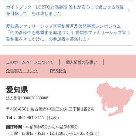
ガイドブック「LGBTQと高齢期 誰もが安心して過ごせる老後
を目指して」を作成しました
愛知県ファミリーシップ宣誓制度普及啓発事業シンポジウム
「性の多様性を尊重する職場づくり 愛知県ファミリーシップ宣
誓制度をきっかけに」の参加者を募集します
このホームページについて
個人情報の取扱い
免責事項・リンク
RSS配信
愛知県
法人番号1000020230006
〒460-8501 名古屋市中区三の丸三丁目1番2号
Tel：
052-961-2111（代表）
開庁時間：
午前8時45分から午後5時30分
（土曜・日曜日・祝日・12月29日から1月3日を除く）