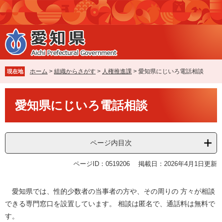
ペ
メ
ー
ニ
ジ
ュ
の
ー
先
を
頭
飛
で
ば
ホーム
>
組織からさがす
>
人権推進課
>
愛知県にじいろ電話相談
現在地
す
し
。
て
本
本
愛知県にじいろ電話相談
文
文
へ
ページ内目次
ページID：0519206
掲載日：2026年4月1日更新
愛知県では、性的少数者の当事者の方や、その周りの 方々が相談
できる専門窓口を設置しています。 相談は匿名で、通話料は無料で
す。