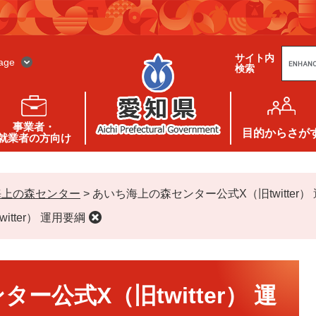
G
サイト内
o
age
検索
o
g
l
e
カ
ス
事業者・
タ
目的
からさが
就業者の方向け
ム
検
索
海上の森センター
>
あいち海上の森センター公式X（旧twitter）
tter） 運用要綱
ー公式X（旧twitter） 運