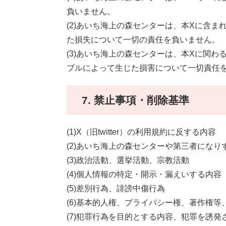
負いません。
(2)あいち海上の森センターは、本Xに含
た損失について一切の責任を負いません。
(3)あいち海上の森センターは、本Xに関
ブルによって生じた損害について一切責任
7. 禁止事項・削除基準
(1)X（旧twitter）の利用規約に反する内容
(2)あいち海上の森センターや第三者になり
(3)政治活動、選挙活動、宗教活動
(4)個人情報の特定・開示・漏えいする内容
(5)差別行為、誹謗中傷行為
(6)基本的人権、プライバシー権、著作権
(7)犯罪行為を目的とする内容、犯罪を誘発