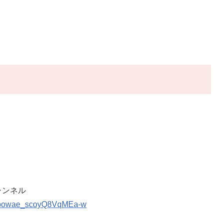
ャンネル
0cpowae_scoyQ8VqMEa-w