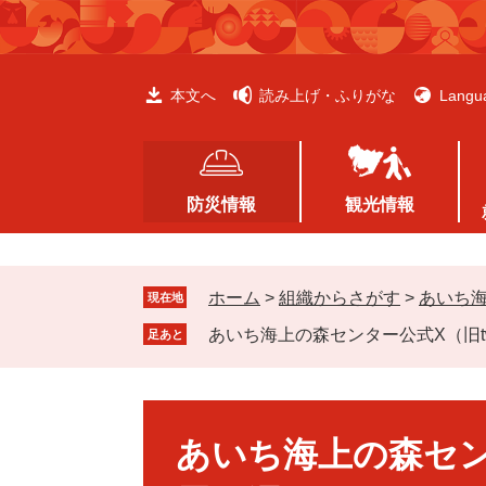
ペ
メ
ー
ニ
ジ
ュ
の
ー
本文へ
読み上げ・ふりがな
Langu
先
を
頭
飛
で
ば
す
し
防災情報
観光情報
。
て
本
文
ホーム
>
組織からさがす
>
あいち
へ
現在地
あいち海上の森センター公式X（旧twi
足あと
本
文
あいち海上の森センタ