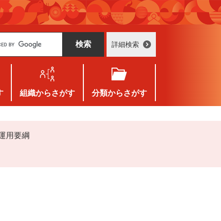
詳細検索
す
組織
からさがす
分類
からさがす
 運用要綱