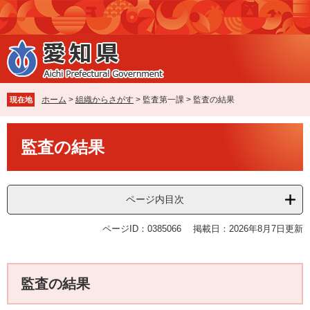
ペ
メ
ー
ニ
ジ
ュ
の
ー
先
を
頭
飛
で
ば
ホーム
>
組織からさがす
>
監査第一課
>
監査の結果
現在地
す
し
。
て
本
本
監査の結果
文
文
へ
ページ内目次
ページID：0385066
掲載日：2026年8月7日更新
監査の結果