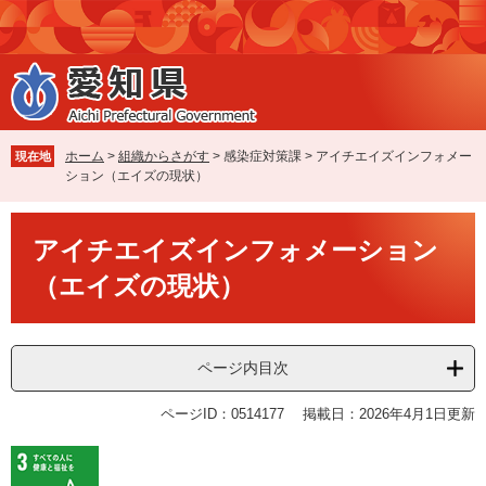
ペ
メ
ー
ニ
ジ
ュ
の
ー
先
を
頭
飛
で
ば
ホーム
>
組織からさがす
>
感染症対策課
>
アイチエイズインフォメー
現在地
す
し
ション（エイズの現状）
。
て
本
本
文
アイチエイズインフォメーション
文
へ
（エイズの現状）
ページ内目次
ページID：0514177
掲載日：2026年4月1日更新