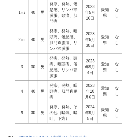
発疹、発熱、倦
2023
怠感、リンパ節
愛知
な
1
40
男
年5月
※1
腫脹、頭痛、肛
県
し
16日
門痛
発疹、発熱、咽
2023
頭痛、倦怠感、
愛知
な
2
40
男
年5月
※2
肛門直腸痛、リ
県
し
30日
ンパ節腫脹
発疹、発熱、頭
2023
痛、咽頭痛、倦
愛知
な
3
30
男
年9月
怠感、リンパ節
県
し
4日
腫脹
発疹、発熱、咽
2023
愛知
な
4
40
男
頭痛、肛門直腸
年10
県
し
痛
月6日
発疹、発熱、そ
2024
愛知
な
５
30
男
の他（嘔気、嘔
年9月
県
し
吐、下痢）
5日