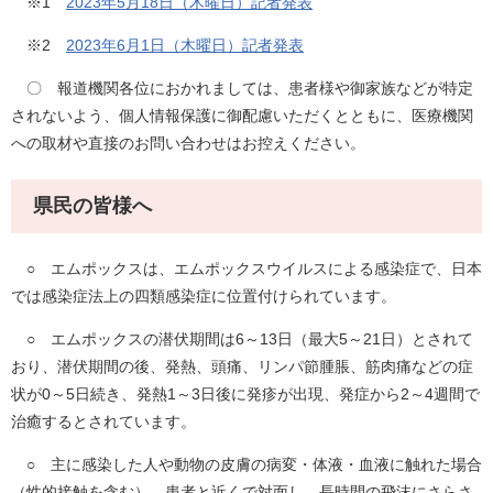
※1
2023年5月18日（木曜日）記者発表
※2
2023年6月1日（木曜日）記者発表
〇 報道機関各位におかれましては、患者様や御家族などが特定
されないよう、個人情報保護に御配慮いただくとともに、医療機関
への取材や直接のお問い合わせはお控えください。
県民の皆様へ
○ エムポックスは、エムポックスウイルスによる感染症で、日本
では感染症法上の四類感染症に位置付けられています。
○ エムポックスの潜伏期間は6～13日（最大5～21日）とされて
おり、潜伏期間の後、発熱、頭痛、リンパ節腫脹、筋肉痛などの症
状が0～5日続き、発熱1～3日後に発疹が出現、発症から2～4週間で
治癒するとされています。
○ 主に感染した人や動物の皮膚の病変・体液・血液に触れた場合
（性的接触を含む）、患者と近くで対面し、長時間の飛沫にさらさ