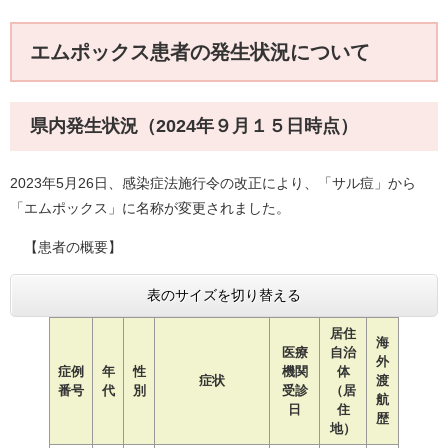
エムポックス患者の発生状況について
県内発生状況（2024年９月１５日時点）
2023年5月26日、感染症法施行令の改正により、「サル痘」から
「エムポックス」に名称が変更されました。
【患者の概要】
表のサイズを切り替える
居住
海
医療
自治
外
症例
年
性
機関
体
症状
渡
番号
代
別
受診
（居
航
日
住
歴
地）