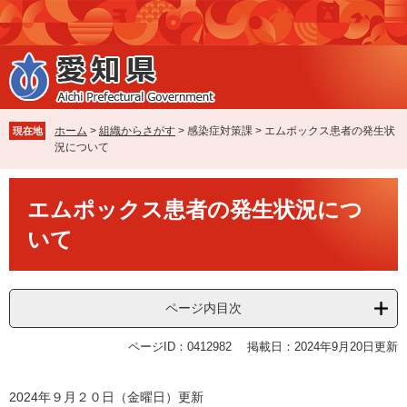
ペ
メ
ー
ニ
ジ
ュ
の
ー
先
を
頭
飛
で
ば
ホーム
>
組織からさがす
>
感染症対策課
>
エムポックス患者の発生状
現在地
す
し
況について
。
て
本
本
文
エムポックス患者の発生状況につ
文
へ
いて
ページ内目次
ページID：0412982
掲載日：2024年9月20日更新
2024年９月２０日（金曜日）更新