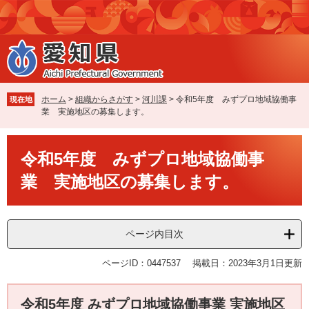
ペ
メ
ー
ニ
ジ
ュ
の
ー
先
を
頭
飛
で
ば
ホーム
>
組織からさがす
>
河川課
>
令和5年度 みずプロ地域協働事
現在地
す
し
業 実施地区の募集します。
。
て
本
本
文
令和5年度 みずプロ地域協働事
文
へ
業 実施地区の募集します。
ページ内目次
ページID：0447537
掲載日：2023年3月1日更新
令和5年度 みずプロ地域協働事業 実施地区