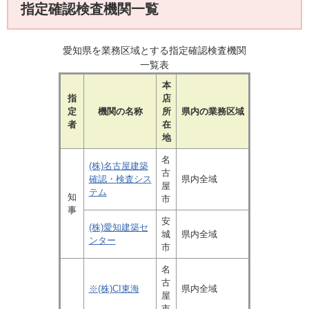
指定確認検査機関一覧
愛知県を業務区域とする指定確認検査機関
一覧表
本
指
店
定
機関の名称
所
県内の業務区域
者
在
地
名
(株)名古屋建築
古
確認・検査シス
県内全域
屋
テム
知
市
事
安
(株)愛知建築セ
城
県内全域
ンター
市
名
古
※(株)CI東海
県内全域
屋
市