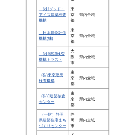
(株)グッド・
東
アイズ建築検査
京
県内全域
機構
都
東
日本建物評価
京
県内全域
機構(株)
都
大
(株)確認検査
阪
県内全域
機構トラスト
市
東
(株)東京建築
京
県内全域
検査機構
都
東
(株)J建築検査
京
県内全域
センター
都
（一財）静岡
静
県建築住宅まち
岡
県内全域
づくりセンター
市