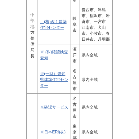
愛西市、津島
中
市、稲沢市、岩
岐
部
(株)ぎふ建築
倉市、一宮市
阜
地
住宅センター
江南市、犬山
市
方
市、小牧市、春
整
日井市、丹羽郡
備
瀬
局
※ (株)確認検査
戸
県内全域
長
愛知
市
名
※(一財）愛知
古
県建築住宅セン
県内全域
屋
ター
市
名
古
※確認サービス
県内全域
屋
市
東
※日本ERI(株)
京
県内全域
都