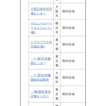
大
※西日本住宅評
阪
県内全域
価センター
市
※ビューローベ
横
リタスジャパン
浜
県内全域
(株)
市
東
ハウスプラス住
京
県内全域
宅保証(株)
都
東
(一財)日本建
京
県内全域
築センター
都
大
(一財)日本建
阪
県内全域
築総合試験所
市
東
(株)都市居住
京
県内全域
評価センター
都