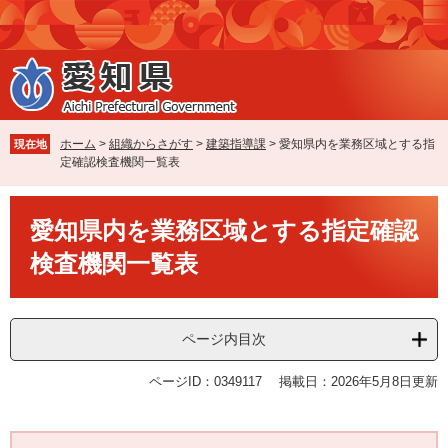
ペ
メ
ー
ニ
ジ
ュ
の
ー
先
を
頭
飛
で
ば
ホーム
>
組織からさがす
>
建築指導課
>
愛知県内を業務区域とする指
現在地
す
し
定確認検査機関一覧表
。
て
本
本
文
愛知県内を業務区域とする指定確認
文
へ
検査機関一覧表
ページ内目次
ページID：0349117
掲載日：2026年5月8日更新