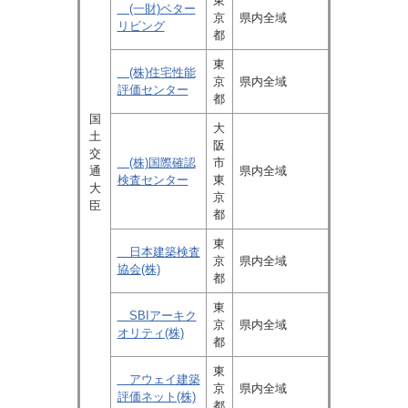
東
(一財)ベター
京
県内全域
リビング
都
東
(株)住宅性能
京
県内全域
評価センター
都
国
大
土
阪
交
(株)国際確認
市
通
県内全域
検査センター
東
大
京
臣
都
東
日本建築検査
京
県内全域
協会(株)
都
東
SBIアーキク
京
県内全域
オリティ(株)
都
東
アウェイ建築
京
県内全域
評価ネット(株)
都