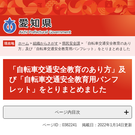
ペ
メ
ー
ニ
ジ
ュ
の
ー
先
を
頭
飛
で
ば
ホーム
>
組織からさがす
>
県民安全課
>
「自転車交通安全教育のあり
現在地
す
し
方」及び「自転車交通安全教育用パンフレット」をとりまとめました
。
て
本
本
文
「自転車交通安全教育のあり方」及
文
へ
び「自転車交通安全教育用パンフ
レット」をとりまとめました
ページ内目次
ページID：0382241
掲載日：2022年1月14日更新