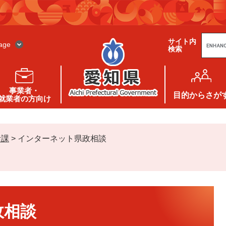
G
サイト内
o
age
検索
o
g
l
e
カ
ス
事業者・
タ
目的
からさが
就業者の方向け
ム
検
索
活課
>
インターネット県政相談
政相談