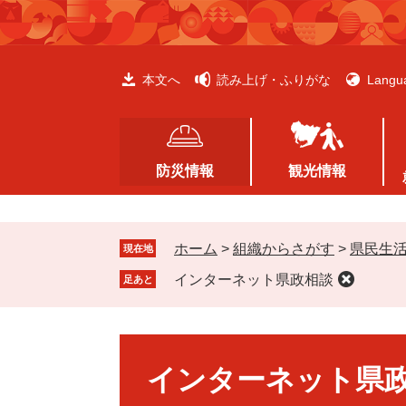
ペ
メ
ー
ニ
ジ
ュ
の
ー
本文へ
読み上げ・ふりがな
Langu
先
を
頭
飛
で
ば
す
し
防災情報
観光情報
。
て
本
文
ホーム
>
組織からさがす
>
県民生
へ
現在地
インターネット県政相談
足あと
本
文
インターネット県