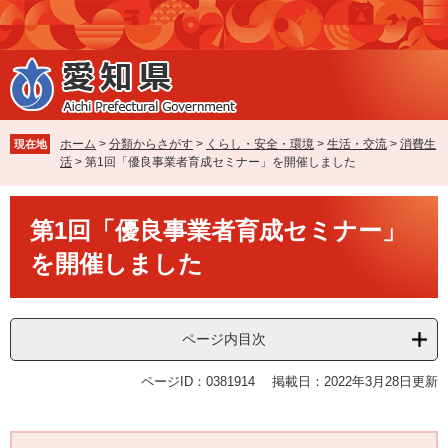
ペ
メ
ー
ニ
ジ
ュ
の
ー
先
を
頭
飛
で
ば
ホーム
>
分類からさがす
>
くらし・安全・環境
>
生活・交流
>
消費生
現在地
す
し
活
>
第1回「優良事業者育成セミナー」を開催しました
。
て
本
本
文
第1回「優良事業者育成セミナー」
文
へ
を開催しました
ページ内目次
ページID：0381914
掲載日：2022年3月28日更新