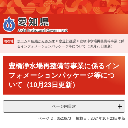
ペ
メ
ー
ニ
ジ
ュ
の
ー
先
を
頭
飛
で
ば
ホーム
>
組織からさがす
>
水道計画課
>
豊橋浄水場再整備等事業に係
現在地
す
し
るインフォメーションパッケージ等について（10月23日更新）
。
て
本
本
文
豊橋浄水場再整備等事業に係るイン
文
へ
フォメーションパッケージ等につ
いて（10月23日更新）
ページ内目次
ページID：0523673
掲載日：2024年10月23日更新