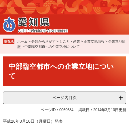
ペ
メ
ー
ニ
ジ
ュ
の
ー
先
を
頭
飛
で
ば
ホーム
>
分類からさがす
>
しごと・産業
>
企業立地情報
>
企業立地情
現在地
す
し
報
>
中部臨空都市への企業立地について
。
て
本
本
文
中部臨空都市への企業立地につい
文
へ
て
ページ内目次
ページID：0069684
掲載日：2014年3月10日更新
平成26年3月10日（月曜日）発表