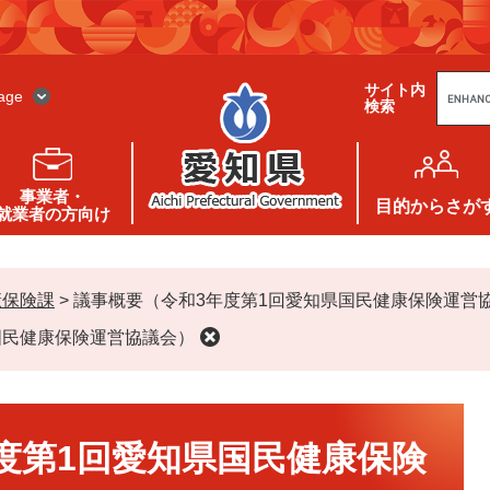
G
サイト内
o
age
検索
o
g
l
e
カ
ス
事業者・
タ
目的
からさが
就業者の方向け
ム
検
索
康保険課
>
議事概要（令和3年度第1回愛知県国民健康保険運営
国民健康保険運営協議会）
度第1回愛知県国民健康保険