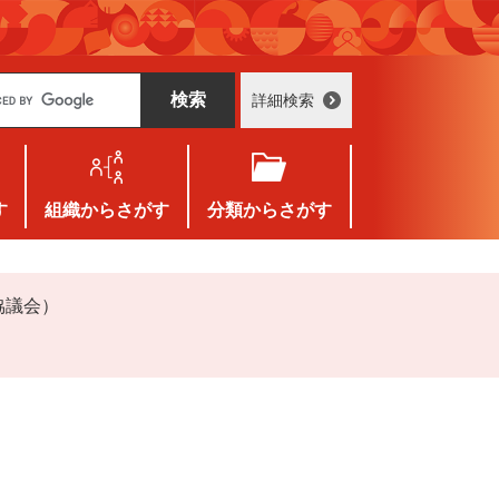
詳細検索
す
組織
からさがす
分類
からさがす
協議会）