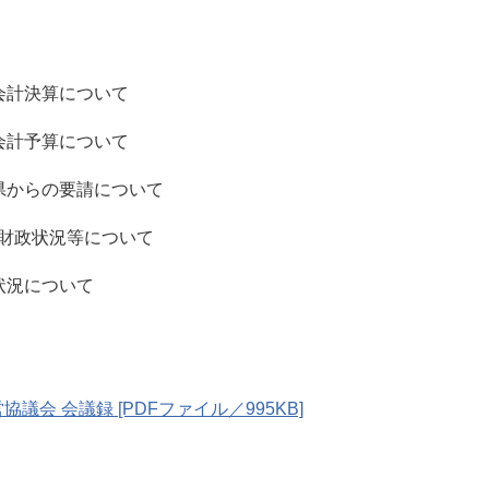
会計決算について
会計予算について
県からの要請について
財政状況等について
状況について
会 会議録 [PDFファイル／995KB]