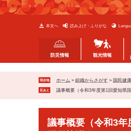
ペ
メ
ー
ニ
ジ
ュ
の
ー
本文へ
読み上げ・ふりがな
Langu
先
を
頭
飛
で
ば
す
し
防災情報
観光情報
。
て
本
文
ホーム
>
組織からさがす
>
国民健
へ
現在地
議事概要（令和3年度第1回愛知県
足あと
本
文
議事概要（令和3年