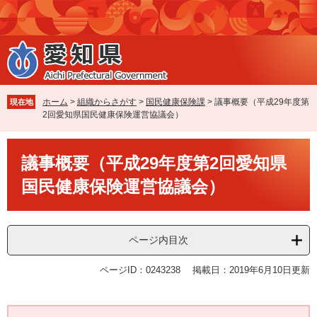
ペ
メ
ー
ニ
ジ
ュ
の
ー
先
を
頭
飛
で
ば
ホーム
>
組織からさがす
>
国民健康保険課
>
議事概要（平成29年度第
現在地
す
し
2回愛知県国民健康保険運営協議会）
。
て
本
本
文
議事概要（平成29年度第2回愛知県
文
へ
国民健康保険運営協議会）
ページ内目次
ページID：0243238
掲載日：2019年6月10日更新