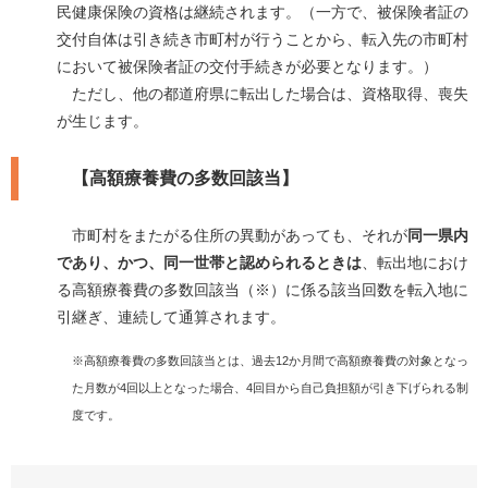
民健康保険の資格は継続されます。（一方で、被保険者証の
交付自体は引き続き市町村が行うことから、転入先の市町村
において被保険者証の交付手続きが必要となります。）
ただし、他の都道府県に転出した場合は、資格取得、喪失
が生じます。
【高額療養費の多数回該当】
市町村をまたがる住所の異動があっても、それが
同一県内
であり、かつ、同一世帯と認められるときは
、転出地におけ
る高額療養費の多数回該当（※）に係る該当回数を転入地に
引継ぎ、連続して通算されます。
※高額療養費の多数回該当とは、過去12か月間で高額療養費の対象となっ
た月数が4回以上となった場合、4回目から自己負担額が引き下げられる制
度です。