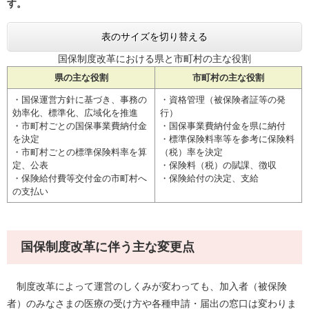
す。
表のサイズを切り替える
国保制度改革における県と市町村の主な役割
県の主な役割
市町村の主な役割
・国保運営方針に基づき、事務の
・資格管理（被保険者証等の発
効率化、標準化、広域化を推進
行）
・市町村ごとの国保事業費納付金
・国保事業費納付金を県に納付
を決定
・標準保険料率等を参考に保険料
・市町村ごとの標準保険料率を算
（税）率を決定
定、公表
・保険料（税）の賦課、徴収
・保険給付費等交付金の市町村へ
・保険給付の決定、支給
の支払い
国保制度改革に伴う主な変更点
制度改革によって運営のしくみが変わっても、加入者（被保険
者）のみなさまの医療の受け方や各種申請・届出の窓口は変わりま