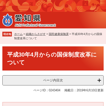
ペ
メ
ー
ニ
ジ
ュ
の
ー
先
を
頭
飛
で
ば
ホーム
>
組織からさがす
>
国民健康保険課
>
平成30年4月からの国保
現在地
す
し
制度改革について
。
て
本
本
文
平成30年4月からの国保制度改革に
文
へ
ついて
ページ内目次
ページID：0243404
掲載日：2019年6月10日更新