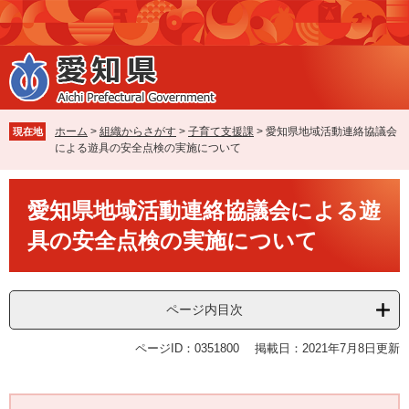
ペ
メ
ー
ニ
ジ
ュ
の
ー
先
を
頭
飛
で
ば
ホーム
>
組織からさがす
>
子育て支援課
>
愛知県地域活動連絡協議会
現在地
す
し
による遊具の安全点検の実施について
。
て
本
本
文
愛知県地域活動連絡協議会による遊
文
へ
具の安全点検の実施について
ページ内目次
ページID：0351800
掲載日：2021年7月8日更新