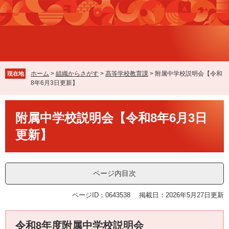
ペ
メ
ー
ニ
ジ
ュ
の
ー
先
を
頭
飛
で
ば
ホーム
>
組織からさがす
>
高等学校教育課
>
附属中学校説明会【令和
現在地
す
し
8年6月3日更新】
。
て
本
本
文
附属中学校説明会【令和8年6月3日
文
へ
更新】
ページ内目次
ページID：0643538
掲載日：2026年5月27日更新
令和8年度附属中学校説明会