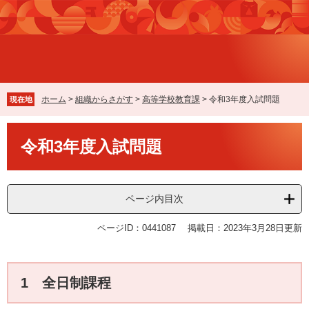
ペ
メ
ー
ニ
ジ
ュ
の
ー
先
を
頭
飛
で
ば
ホーム
>
組織からさがす
>
高等学校教育課
>
令和3年度入試問題
現在地
す
し
。
て
本
本
令和3年度入試問題
文
文
へ
ページ内目次
ページID：0441087
掲載日：2023年3月28日更新
1 全日制課程