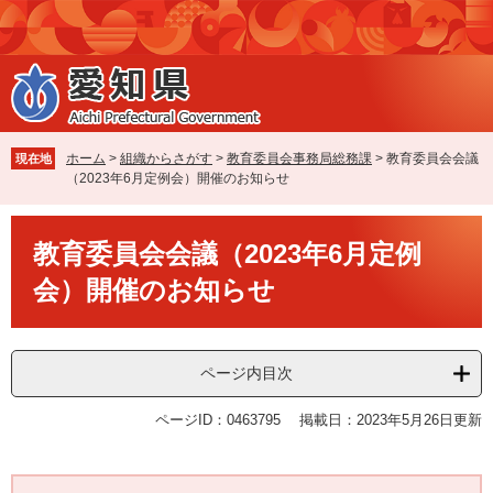
ペ
メ
ー
ニ
ジ
ュ
の
ー
先
を
頭
飛
で
ば
ホーム
>
組織からさがす
>
教育委員会事務局総務課
>
教育委員会会議
現在地
す
し
（2023年6月定例会）開催のお知らせ
。
て
本
本
文
教育委員会会議（2023年6月定例
文
へ
会）開催のお知らせ
ページ内目次
ページID：0463795
掲載日：2023年5月26日更新