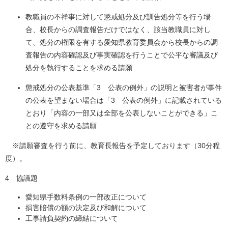
教職員の不祥事に対して懲戒処分及び訓告処分等を行う場
合、校長からの調査報告だけではなく、該当教職員に対し
て、処分の権限を有する愛知県教育委員会から校長からの調
査報告の内容確認及び事実確認を行うことで公平な審議及び
処分を執行することを求める請願
懲戒処分の公表基準「3 公表の例外」の説明と被害者が事件
の公表を望まない場合は「3 公表の例外」に記載されている
とおり「内容の一部又は全部を公表しないことができる」こ
との遵守を求める請願
※請願審査を行う前に、教育長報告を予定しております（30分程
度）。
4 協議題
愛知県手数料条例の一部改正について
損害賠償の額の決定及び和解について
工事請負契約の締結について