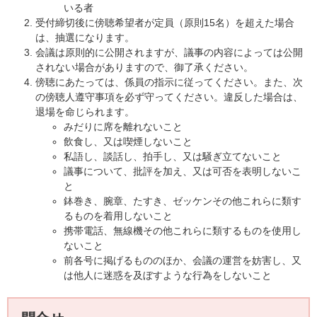
いる者
受付締切後に傍聴希望者が定員（原則15名）を超えた場合
は、抽選になります。
会議は原則的に公開されますが、議事の内容によっては公開
されない場合がありますので、御了承ください。
傍聴にあたっては、係員の指示に従ってください。また、次
の傍聴人遵守事項を必ず守ってください。違反した場合は、
退場を命じられます。
みだりに席を離れないこと
飲食し、又は喫煙しないこと
私語し、談話し、拍手し、又は騒ぎ立てないこと
議事について、批評を加え、又は可否を表明しないこ
と
鉢巻き、腕章、たすき、ゼッケンその他これらに類す
るものを着用しないこと
携帯電話、無線機その他これらに類するものを使用し
ないこと
前各号に掲げるもののほか、会議の運営を妨害し、又
は他人に迷惑を及ぼすような行為をしないこと