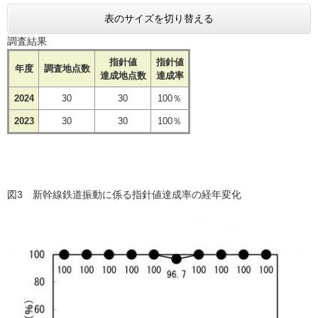
表のサイズを切り替える
調査結果
指針値
指針値
年度
調査地点数
達成地点数
達成率
2024
30
30
100％
2023
30
30
100％
図3 新幹線鉄道振動に係る指針値達成率の経年変化