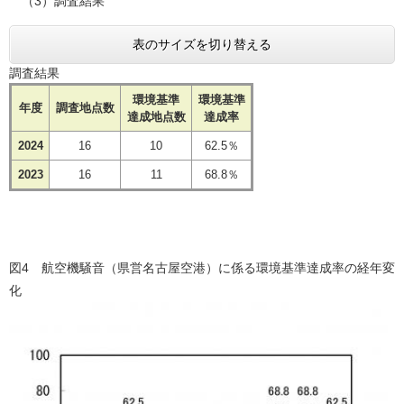
（3）調査結果
表のサイズを切り替える
調査結果
環境基準
環境基準
年度
調査地点数
達成地点数
達成率
2024
16
10
62.5％
2023
16
11
68.8％
図4 航空機騒音（県営名古屋空港）に係る環境基準達成率の経年変
化