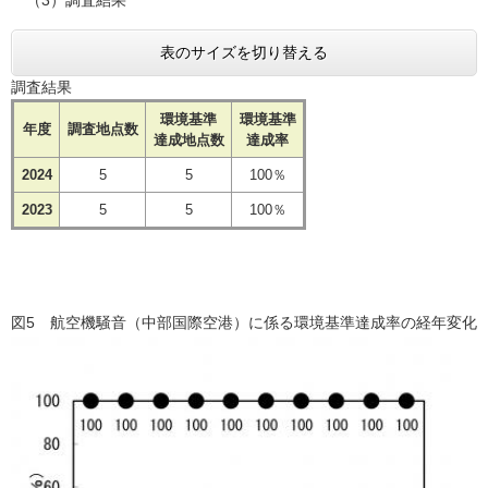
表のサイズを切り替える
調査結果
環境基準
環境基準
年度
調査地点数
達成地点数
達成率
2024
5
5
100％
2023
5
5
100％
図5 航空機騒音（中部国際空港）に係る環境基準達成率の経年変化