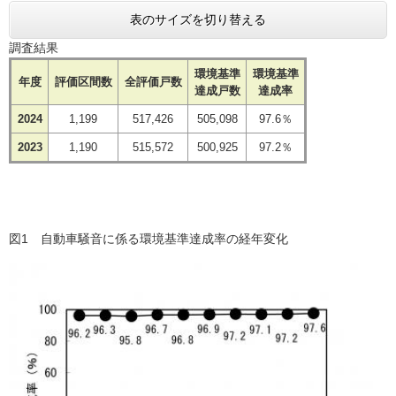
表のサイズを切り替える
調査結果
環境基準
環境基準
年度
評価区間数
全評価戸数
達成戸数
達成率
2024
1,199
517,426
505,098
97.6％
2023
1,190
515,572
500,925
97.2％
図1 自動車騒音に係る環境基準達成率の経年変化