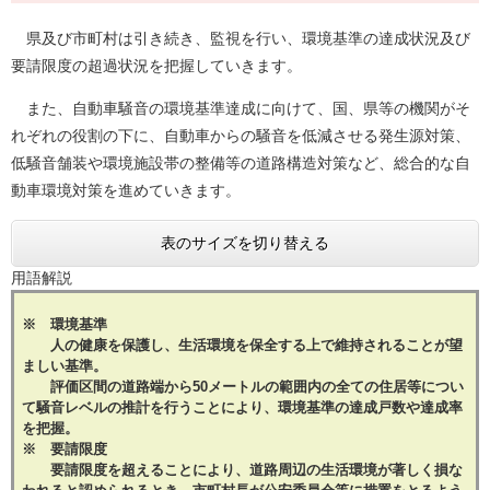
県及び市町村は引き続き、監視を行い、環境基準の達成状況及び
要請限度の超過状況を把握していきます。
また、自動車騒音の環境基準達成に向けて、国、県等の機関がそ
れぞれの役割の下に、自動車からの騒音を低減させる発生源対策、
低騒音舗装や環境施設帯の整備等の道路構造対策など、総合的な自
動車環境対策を進めていきます。
表のサイズを切り替える
用語解説
※ 環境基準
人の健康を保護し、生活環境を保全する上で維持されることが望
ましい基準。
評価区間の道路端から50メートルの範囲内の全ての住居等につい
て騒音レベルの推計を行うことにより、環境基準の達成戸数や達成率
を把握。
※ 要請限度
要請限度を超えることにより、道路周辺の生活環境が著しく損な