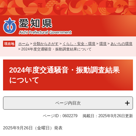
ペ
メ
ー
ニ
ジ
ュ
の
ー
先
を
頭
飛
で
ば
ホーム
>
分類からさがす
>
くらし・安全・環境
>
環境
>
あいちの環境
現在地
す
し
>
2024年度交通騒音・振動調査結果について
。
て
本
本
文
2024年度交通騒音・振動調査結果
文
へ
について
ページ内目次
ページID：0602279
掲載日：2025年9月26日更新
2025年9月26日（金曜日）発表