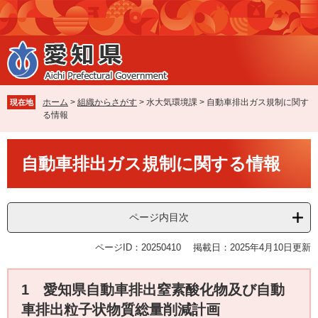
ペ
メ
ー
ニ
ジ
ュ
の
ー
先
を
頭
飛
で
ば
ホーム
>
組織からさがす
>
水大気環境課
>
自動車排出ガス規制に関す
現在地
す
し
る情報
。
て
本
本
文
自動車排出ガス規制に関する情報
文
へ
ページ内目次
ページID：20250410
掲載日：2025年4月10日更新
1 愛知県自動車排出窒素酸化物及び自動
車排出粒子状物質総量削減計画