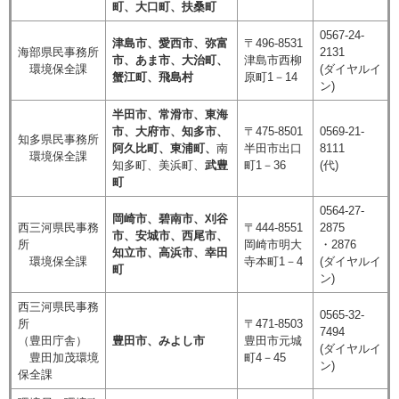
町、大口町、扶桑町
0567-24-
津島市、愛西市、弥富
〒496-8531
海部県民事務所
2131
市、あま市、大治町、
津島市西柳
環境保全課
(ダイヤルイ
蟹江町、飛島村
原町1－14
ン)
半田市、常滑市、東海
市、大府市、知多市、
〒475-8501
0569-21-
知多県民事務所
阿久比町、東浦町、
南
半田市出口
8111
環境保全課
知多町、美浜町、
武豊
町1－36
(代)
町
0564-27-
岡崎市、碧南市、刈谷
西三河県民事務
〒444-8551
2875
市、安城市、西尾市、
所
岡崎市明大
・2876
知立市、高浜市、
幸田
環境保全課
寺本町1－4
(ダイヤルイ
町
ン)
西三河県民事務
0565-32-
所
〒471-8503
7494
（豊田庁舎）
豊田市、みよし市
豊田市元城
(ダイヤルイ
豊田加茂環境
町4－45
ン)
保全課