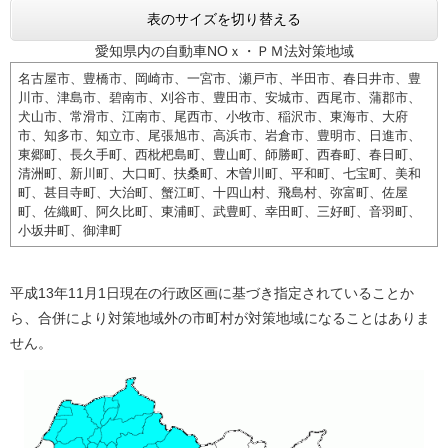
表のサイズを切り替える
愛知県内の自動車NOｘ・ＰＭ法対策地域
名古屋市、豊橋市、岡崎市、一宮市、瀬戸市、半田市、春日井市、豊
川市、津島市、碧南市、刈谷市、豊田市、安城市、西尾市、蒲郡市、
犬山市、常滑市、江南市、尾西市、小牧市、稲沢市、東海市、大府
市、知多市、知立市、尾張旭市、高浜市、岩倉市、豊明市、日進市、
東郷町、長久手町、西枇杷島町、豊山町、師勝町、西春町、春日町、
清洲町、新川町、大口町、扶桑町、木曽川町、平和町、七宝町、美和
町、甚目寺町、大治町、蟹江町、十四山村、飛島村、弥富町、佐屋
町、佐織町、阿久比町、東浦町、武豊町、幸田町、三好町、音羽町、
小坂井町、御津町
平成13年11月1日現在の行政区画に基づき指定されていることか
ら、合併により対策地域外の市町村が対策地域になることはありま
せん。