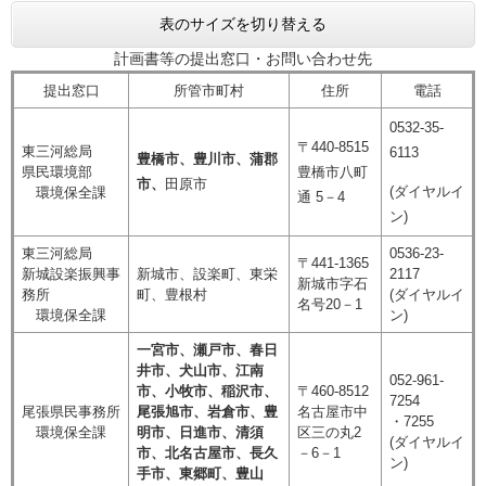
表のサイズを切り替える
計画書等の提出窓口・お問い合わせ先
提出窓口
所管市町村
住所
電話
0532-35-
〒440-8515
東三河総局
6113
豊橋市、豊川市、蒲郡
県民環境部
豊橋市八町
市、
田原市
(ダイヤルイ
環境保全課
通 5－4
ン)
東三河総局
0536-23-
〒441-1365
新城設楽振興事
新城市、設楽町、東栄
2117
新城市字石
務所
町、豊根村
(ダイヤルイ
名号20－1
環境保全課
ン)
一宮市、瀬戸市、春日
井市、犬山市、江南
052-961-
市、小牧市、稲沢市、
〒460-8512
7254
尾張県民事務所
尾張旭市、岩倉市、豊
名古屋市中
・7255
環境保全課
明市、日進市、清須
区三の丸2
(ダイヤルイ
市、北名古屋市、長久
－6－1
ン)
手市、東郷町、豊山