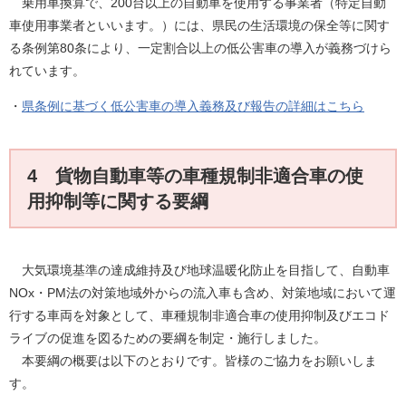
乗用車換算で、200台以上の自動車を使用する事業者（特定自動
車使用事業者といいます。）には、県民の生活環境の保全等に関す
る条例第80条により、一定割合以上の低公害車の導入が義務づけら
れています。
・
県条例に基づく低公害車の導入義務及び報告の詳細はこちら
4 貨物自動車等の車種規制非適合車の使
用抑制等に関する要綱
大気環境基準の達成維持及び地球温暖化防止を目指して、自動車
NOx・PM法の対策地域外からの流入車も含め、対策地域において運
行する車両を対象として、車種規制非適合車の使用抑制及びエコド
ライブの促進を図るための要綱を制定・施行しました。
本要綱の概要は以下のとおりです。皆様のご協力をお願いしま
す。