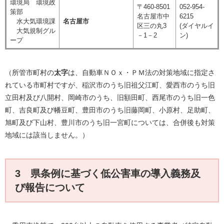
環境局 環境政
〒460-8501
052-954-
策部
名古屋市中
6215
水大気環境課
名古屋市
区三の丸3
(ダイヤルイ
大気規制グル
－1－2
ン)
ープ
（所管市町村の
太字
は、自動車ＮＯｘ・ＰＭ法の対策地域に指定さ
れている市町村ですが、稲沢市のうち旧祖父江町、愛西市のうち旧
立田村及び八開村、岡崎市のうち、旧額田町、西尾市のうち旧一色
町、吉良町及び幡豆町、豊田市のうち旧藤岡町、小原村、足助町、
旭町及び下山村、豊川市のうち旧一宮町については、合併後も対策
地域には該当しません。）
3 県条例に基づく低公害車の導入義務及
び報告について